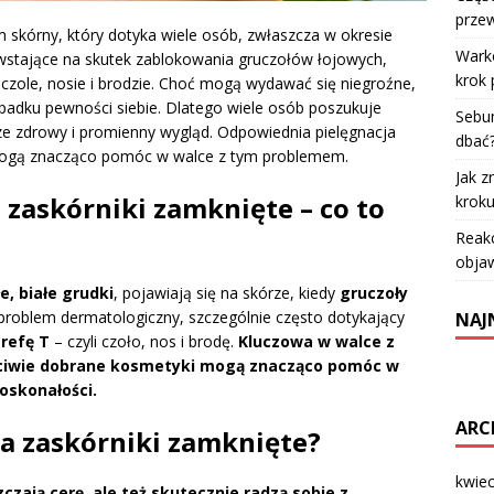
przew
 skórny, który dotyka wiele osób, zwłaszcza w okresie
Warko
wstające na skutek zablokowania gruczołów łojowych,
krok 
na czole, nosie i brodzie. Choć mogą wydawać się niegroźne,
spadku pewności siebie. Dlatego wiele osób poszukuje
Sebum
ze zdrowy i promienny wygląd. Odpowiednia pielęgnacja
dbać
ogą znacząco pomóc w walce z tym problemem.
Jak z
zaskórniki zamknięte – co to
krok
Reakc
objaw
e, białe grudki
, pojawiają się na skórze, kiedy
gruczoły
problem dermatologiczny, szczególnie często dotykający
NAJ
trefę T
– czyli czoło, nos i brodę.
Kluczowa w walce z
aściwie dobrane kosmetyki mogą znacząco pomóc w
oskonałości.
ARC
na zaskórniki zamknięte?
kwie
czają cerę, ale też skutecznie radzą sobie z