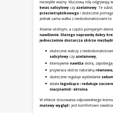
niezwykle ważny. Kluczową rolę odgrywają 
kwas salicylowy
czy
azelainowy
. Te subs
przeciwtrądzikowego
i skutecznie pomaga
Jednak sama walka z niedoskonałościami to
Równie istotnym, a często pomijanym elemen
nawilżenie
.
Dlatego naprawdę dobry krem
jednocześnie dostarcza skórze niezbędn
skutecznie walczy z niedoskonałościam
salicylowy
czy
azelainowy
,
intensywnie
nawilża
skórę, zapobiegaj
przywraca skórze naturalną
równowa
skutecznie reguluje wydzielanie
sebu
działa
łagodząco
i
redukuje zaczerw
niacynamid
i
ektoina
.
W efekcie stosowania odpowiedniego kremu, 
matowy wygląd
i jest komfortowo nawilżo