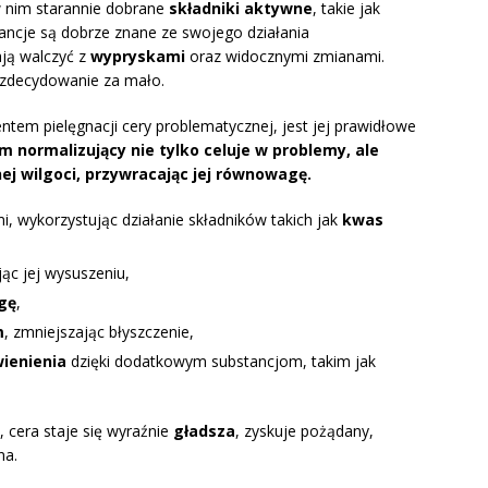
w nim starannie dobrane
składniki aktywne
, takie jak
tancje są dobrze znane ze swojego działania
ją walczyć z
wypryskami
oraz widocznymi zmianami.
 zdecydowanie za mało.
tem pielęgnacji cery problematycznej, jest jej prawidłowe
 normalizujący nie tylko celuje w problemy, ale
ej wilgoci, przywracając jej równowagę.
i, wykorzystując działanie składników takich jak
kwas
ąc jej wysuszeniu,
gę
,
m
, zmniejszając błyszczenie,
ienienia
dzięki dodatkowym substancjom, takim jak
cera staje się wyraźnie
gładsza
, zyskuje pożądany,
na.