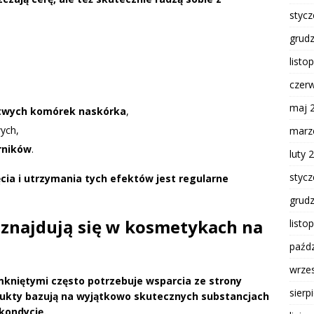
styc
grud
listo
czer
maj 
rtwych komórek naskórka
,
ych,
marz
rników
.
luty 
styc
cia i utrzymania tych efektów jest regularne
grud
 znajdują się w kosmetykach na
listo
paźdz
wrze
mkniętymi często potrzebuje wsparcia ze strony
sierp
ukty bazują na wyjątkowo skutecznych substancjach
 kondycję.