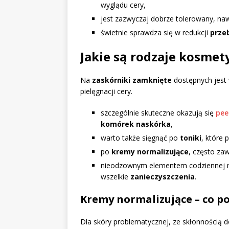
wyglądu cery,
jest zazwyczaj dobrze tolerowany, na
świetnie sprawdza się w redukcji
prze
Jakie są rodzaje kosme
Na
zaskórniki zamknięte
dostępnych jest
pielęgnacji cery.
szczególnie skuteczne okazują się
pee
komórek naskórka
,
warto także sięgnąć po
toniki
, które 
po
kremy normalizujące
, często za
nieodzownym elementem codziennej r
wszelkie
zanieczyszczenia
.
Kremy normalizujące – co p
Dla skóry problematycznej, ze skłonnością 