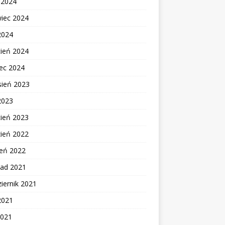
c 2024
wiec 2024
2024
cień 2024
ec 2024
sień 2023
2023
cień 2023
zień 2022
zeń 2022
pad 2021
iernik 2021
2021
2021