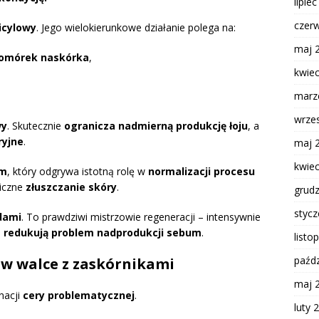
lipie
czer
icylowy
. Jego wielokierunkowe działanie polega na:
maj 
komórek naskórka
,
kwie
marz
wrze
wy
. Skutecznie
ogranicza nadmierną produkcję łoju
, a
ryjne
.
maj 
kwie
ym
, który odgrywa istotną rolę w
normalizacji procesu
giczne
złuszczanie skóry
.
grud
styc
dami
. To prawdziwi mistrzowie regeneracji – intensywnie
o
redukują problem nadprodukcji sebum
.
listo
paźdz
 w walce z zaskórnikami
maj 
nacji
cery problematycznej
.
luty 