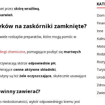
KAT
wet przez
skórę wrażliwą
,
barwień
.
Dom
Finan
tyków na zaskórniki zamknięte?
Inne
 wiele rodzajów preparatów, które mogą pomóc w
Kulin
Moto
lingi chemiczne
, pomagające pozbyć się
martwych
Rodz
Rozr
przywracają skórze
odpowiednie pH
,
Turys
wierające
cenne aktywne składniki
,
utyny są też
żele oczyszczające
, skutecznie usuwające
Urod
Zdro
owinny zawierać?
Zwie
do niedoskonałości, wybór odpowiedniego kremu jest