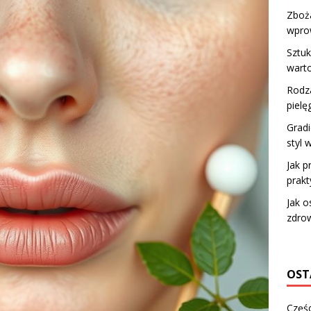
Zboża
wprow
Sztuk
warto
Rodza
pielę
Gradi
styl 
Jak p
prak
Jak o
zdrow
OST
Częśc