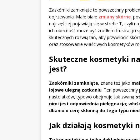
Zaskórniki zamknięte to powszechny problem
dojrzewania. Małe białe
zmiany skórne
, po
najczęściej pojawiają się w strefie T, czyli 
ich obecność może być źródłem frustracji i 
skutecznych rozwiązań, aby przywrócić skór
oraz stosowanie właściwych kosmetyków m
Skuteczne kosmetyki na 
jest?
Zaskórniki zamknięte
, znane też jako
mał
łojowe ulegną zatkaniu
. Ten powszechny 
nastolatków, typowo obejmuje tak zwaną
s
nimi jest odpowiednia pielęgnacja; wł
dbaniu o cerę skłonną do tego typu nied
Jak działają kosmetyki 
Te kosmetyki nie tylko dokładnie oczysz