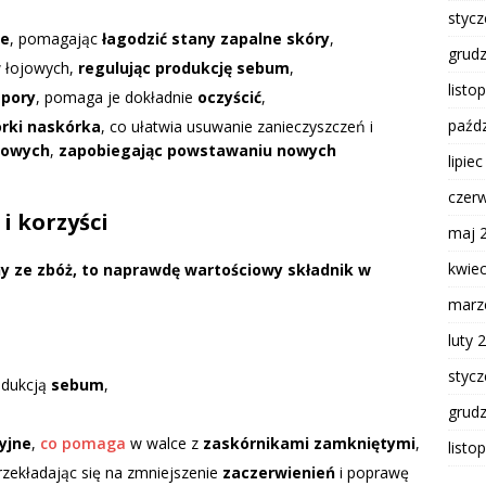
styc
ne
, pomagając
łagodzić stany zapalne skóry
,
grud
w łojowych,
regulując produkcję sebum
,
listo
 pory
, pomaga je dokładnie
oczyścić
,
paźdz
rki naskórka
, co ułatwia usuwanie zanieczyszczeń i
sowych
,
zapobiegając powstawaniu nowych
lipie
czer
i korzyści
maj 
kwie
y ze zbóż, to naprawdę wartościowy składnik w
marz
luty 
styc
odukcją
sebum
,
grud
yjne
,
co pomaga
w walce z
zaskórnikami zamkniętymi
,
listo
przekładając się na zmniejszenie
zaczerwienień
i poprawę