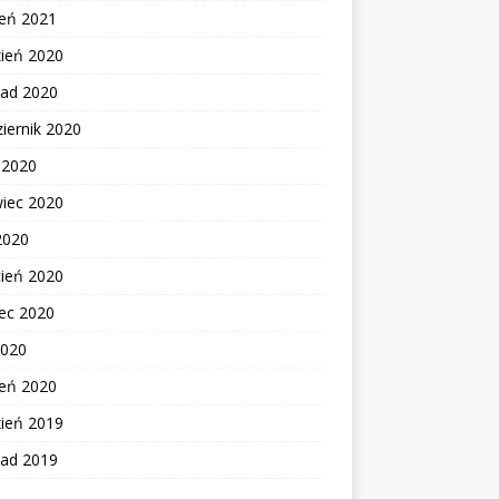
zeń 2021
zień 2020
pad 2020
iernik 2020
c 2020
wiec 2020
2020
cień 2020
ec 2020
2020
zeń 2020
zień 2019
pad 2019