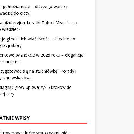
 pełnoziarniste – dlaczego warto je
adzić do diety?
a biżuteryjna: koraliki Toho i Miyuki – co
 wiedzieć?
je glinek i ich właściwości – idealne do
gnacji skóry
entowe paznokcie w 2025 roku – elegancja i
w manicure
rzygotować się na studniówkę? Porady i
tyczne wskazówki
siągnąć glow-up twarzy? 5 kroków do
ej cery
ATNIE WPISY
i rowerowe, które warto wymienić –