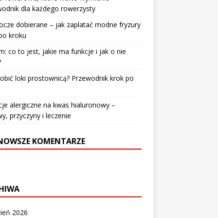
odnik dla każdego rowerzysty
cze dobierane – jak zaplatać modne fryzury
po kroku
: co to jest, jakie ma funkcje i jak o nie
?
robić loki prostownicą? Przewodnik krok po
u
je alergiczne na kwas hialuronowy –
y, przyczyny i leczenie
NOWSZE KOMENTARZE
HIWA
cień 2026