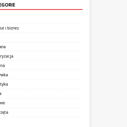
EGORIE
se i biznes
aria
ryzacja
ina
ywka
tyka
a
wie
rzęta