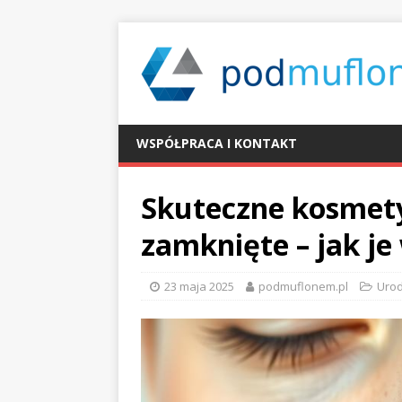
WSPÓŁPRACA I KONTAKT
Skuteczne kosmety
zamknięte – jak je
23 maja 2025
podmuflonem.pl
Uro