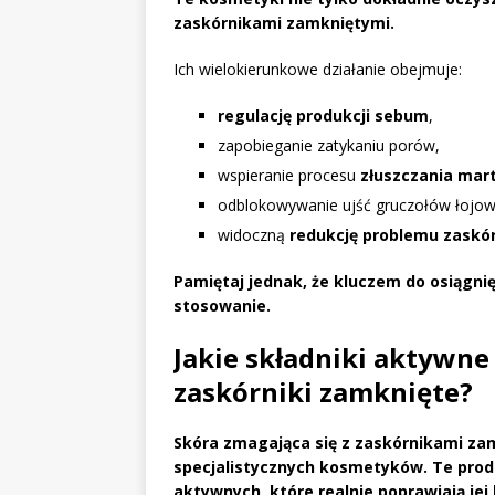
zaskórnikami zamkniętymi.
Ich wielokierunkowe działanie obejmuje:
regulację produkcji sebum
,
zapobieganie zatykaniu porów,
wspieranie procesu
złuszczania ma
odblokowywanie ujść gruczołów łojow
widoczną
redukcję problemu zaskó
Pamiętaj jednak, że kluczem do osiągnię
stosowanie.
Jakie składniki aktywne
zaskórniki zamknięte?
Skóra zmagająca się z zaskórnikami za
specjalistycznych kosmetyków.
Te prod
aktywnych, które realnie poprawiają jej