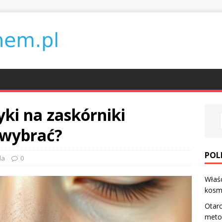
ki na zaskórniki
 wybrać?
POL
da
0
Właś
kosm
Otarc
meto