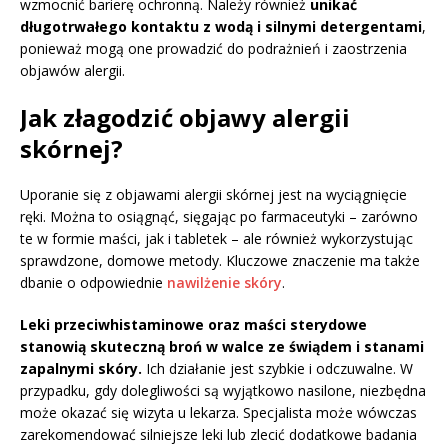
wzmocnić barierę ochronną. Należy również
unikać
długotrwałego kontaktu z wodą i silnymi detergentami
,
ponieważ mogą one prowadzić do podrażnień i zaostrzenia
objawów alergii.
Jak złagodzić objawy alergii
skórnej?
Uporanie się z objawami alergii skórnej jest na wyciągnięcie
ręki. Można to osiągnąć, sięgając po farmaceutyki – zarówno
te w formie maści, jak i tabletek – ale również wykorzystując
sprawdzone, domowe metody. Kluczowe znaczenie ma także
dbanie o odpowiednie
nawilżenie skóry
.
Leki przeciwhistaminowe oraz maści sterydowe
stanowią skuteczną broń w walce ze świądem i stanami
zapalnymi skóry.
Ich działanie jest szybkie i odczuwalne. W
przypadku, gdy dolegliwości są wyjątkowo nasilone, niezbędna
może okazać się wizyta u lekarza. Specjalista może wówczas
zarekomendować silniejsze leki lub zlecić dodatkowe badania