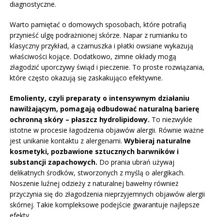
diagnostyczne.
Warto pamiętać o domowych sposobach, które potrafią
przynieść ulgę podrażnionej skórze. Napar z rumianku to
klasyczny przykład, a czarnuszka i płatki owsiane wykazują
właściwości kojące. Dodatkowo, zimne okłady mogą
złagodzić uporczywy świąd i pieczenie. To proste rozwiązania,
które często okazują się zaskakująco efektywne.
Emolienty, czyli preparaty o intensywnym działaniu
nawilżającym, pomagają odbudować naturalną barierę
ochronną skóry – płaszcz hydrolipidowy.
To niezwykle
istotne w procesie łagodzenia objawów alergii. Równie ważne
jest unikanie kontaktu z alergenami.
Wybieraj naturalne
kosmetyki, pozbawione sztucznych barwników i
substancji zapachowych.
Do prania ubrań używaj
delikatnych środków, stworzonych z myślą o alergikach.
Noszenie luźnej odzieży z naturalnej bawełny również
przyczynia się do złagodzenia nieprzyjemnych objawów alergii
skórnej. Takie kompleksowe podejście gwarantuje najlepsze
efekty.