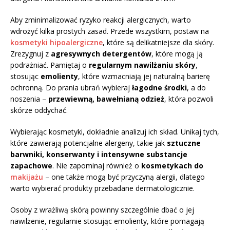
Aby zminimalizować ryzyko reakcji alergicznych, warto
wdrożyć kilka prostych zasad. Przede wszystkim, postaw na
kosmetyki hipoalergiczne
, które są delikatniejsze dla skóry.
Zrezygnuj z
agresywnych detergentów
, które mogą ją
podrażniać. Pamiętaj o
regularnym nawilżaniu skóry
,
stosując
emolienty
, które wzmacniają jej naturalną barierę
ochronną. Do prania ubrań wybieraj
łagodne środki
, a do
noszenia –
przewiewną, bawełnianą odzież
, która pozwoli
skórze oddychać.
Wybierając kosmetyki, dokładnie analizuj ich skład. Unikaj tych,
które zawierają potencjalne alergeny, takie jak
sztuczne
barwniki, konserwanty i intensywne substancje
zapachowe
. Nie zapominaj również o
kosmetykach do
makijażu
– one także mogą być przyczyną alergii, dlatego
warto wybierać produkty przebadane dermatologicznie.
Osoby z wrażliwą skórą powinny szczególnie dbać o jej
nawilżenie, regularnie stosując emolienty, które pomagają