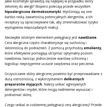
Jakie kosmetyki sprawdzą się najlepiej w przypadku skóry
skłonnej do alergii? Eksperci polecają przede wszystkim
hipoalergiczne dermokosmetyki
. Wyróżniają się one
bardzo niską zawartością potencjalnych alergenów, a ich
receptury są opracowywane tak, aby zminimalizować ryzyko
wystąpienia niepożądanych reakcji.
Niezwykle istotnym elementem pielęgnacji jest
nawilżanie
.
Cera alergiczna często charakteryzuje się suchością i
skłonnością do podrażnień. Z pomocą przychodzą
emolienty
,
które efektywnie pomagają utrzymać optymalny poziom
nawilżenia, tworząc jednocześnie warstwę ochronną i
łagodząc nieprzyjemne uczucie swędzenia oraz pieczenia.
Oczyszczanie skóry alergicznej powinno być przeprowadzane z
dużą ostrożnością, z wykorzystaniem
delikatnych
preparatów myjących
. Należy unikać agresywnych
detergentów i mydeł, które mogą nadmiernie wysuszać i
podrażniać skórę.
Czego unikać w codziennej pielęgnacji cery alergicznej? Przede