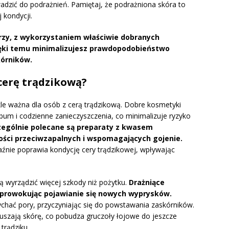
dzić do podrażnień. Pamiętaj, że podrażniona skóra to
 kondycji.
zy, z wykorzystaniem właściwie dobranych
ięki temu minimalizujesz prawdopodobieństwo
kórników.
cerę trądzikową?
kle ważna dla osób z cerą trądzikową. Dobre kosmetyki
m i codzienne zanieczyszczenia, co minimalizuje ryzyko
zególnie polecane są preparaty z kwasem
ości przeciwzapalnych i wspomagających gojenie.
źnie poprawia kondycję cery trądzikowej, wpływając
ą wyrządzić więcej szkody niż pożytku.
Drażniące
e, prowokując pojawianie się nowych wyprysków.
hać pory, przyczyniając się do powstawania zaskórników.
suszają skórę, co pobudza gruczoły łojowe do jeszcze
trądziku.