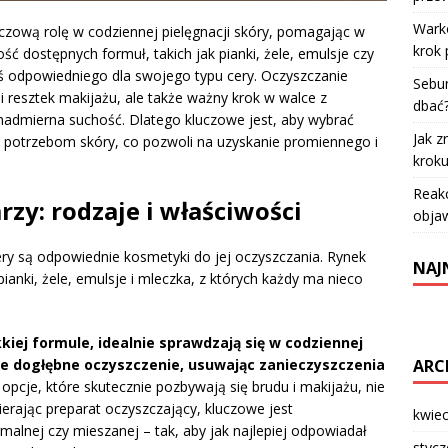
Warko
czową rolę w codziennej pielęgnacji skóry, pomagając w
krok 
ść dostępnych formuł, takich jak pianki, żele, emulsje czy
ś odpowiedniego dla swojego typu cery. Oczyszczanie
Sebum
i resztek makijażu, ale także ważny krok w walce z
dbać
 nadmierna suchość. Dlatego kluczowe jest, aby wybrać
Jak z
 potrzebom skóry, co pozwoli na uzyskanie promiennego i
krok
Reakc
zy: rodzaje i właściwości
objaw
ery są odpowiednie kosmetyki do jej oczyszczania. Rynek
NAJ
pianki, żele, emulsje i mleczka, z których każdy ma nieco
kkiej formule, idealnie sprawdzają się w codziennej
ARC
ze dogłębne oczyszczenie, usuwając zanieczyszczenia
 opcje, które skutecznie pozbywają się brudu i makijażu, nie
ierając preparat oczyszczający, kluczowe jest
kwie
rmalnej czy mieszanej – tak, aby jak najlepiej odpowiadał
styc