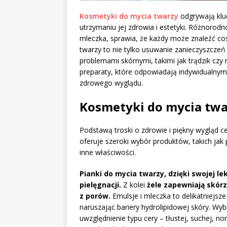
Kosmetyki do mycia twarzy
odgrywają klu
utrzymaniu jej zdrowia i estetyki. Różnorodno
mleczka, sprawia, że każdy może znaleźć co
twarzy to nie tylko usuwanie zanieczyszczeń 
problemami skórnymi, takimi jak trądzik czy
preparaty, które odpowiadają indywidualnym
zdrowego wyglądu.
Kosmetyki do mycia twar
Podstawą troski o zdrowie i piękny wygląd c
oferuje szeroki wybór produktów, takich jak 
inne właściwości.
Pianki do mycia twarzy, dzięki swojej le
pielęgnacji.
Z kolei
żele zapewniają skór
z porów.
Emulsje i mleczka to delikatniejsze
naruszając bariery hydrolipidowej skóry. Wyb
uwzględnienie typu cery – tłustej, suchej, no