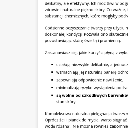
delikatny, ale efektywny. Ich moc tkwi w bo
zdrowie i naturalne piękno skóry. Co ważne
substancji chemicznych, które mogłyby podra
Codzienne oczyszczanie twarzy przy użyciu 
doskonałej kondycji. Pozwala ono skutecznie
pozostawiając skórę świeżą i promienną.
Zastanawiasz się, jakie korzyści płyną z wyb
działają niezwykle delikatnie, a jedno
wzmacniają jej naturalną barierę ochr
zapewniają odpowiednie nawilżenie,
minimalizują ryzyko wystąpienia podra
są wolne od szkodliwych barwnik
stan skóry.
Kompleksowa naturalna pielęgnacja twarzy
Oprócz żeli i pianek do mycia, warto sięgnąć 
wodę różaną). Nie można również zapomnieć 