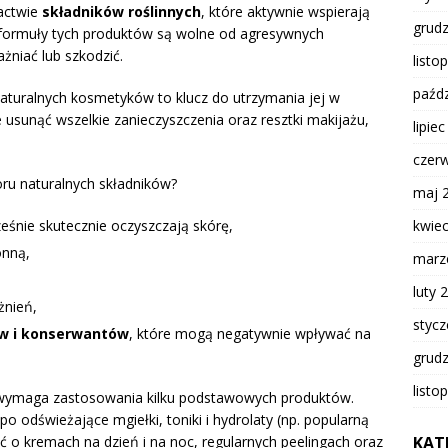
gactwie
składników roślinnych
, które aktywnie wspierają
grud
, formuły tych produktów są wolne od agresywnych
żniać lub szkodzić.
listo
paźdz
naturalnych kosmetyków to klucz do utrzymania jej w
 usunąć wszelkie zanieczyszczenia oraz resztki makijażu,
lipie
czer
oru naturalnych składników?
maj 
kwie
cześnie skutecznie oczyszczają skórę,
onną,
marz
luty 
żnień,
styc
ów i konserwantów
, które mogą negatywnie wpływać na
grud
listo
 wymaga zastosowania kilku podstawowych produktów.
po odświeżające mgiełki, toniki i hydrolaty (np. popularną
KAT
o kremach na dzień i na noc, regularnych peelingach oraz