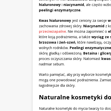
hialuronowy
i
niacynamid
, ale często wz
peelingi enzymatyczne
.
Kwas hialuronowy
jest ceniony za swoje
w
zachowania zdrowej skóry.
Niacynamid
z k
przeciwzapalne
. Nie można zapomnieć o
e
które koją podrażnienia, a także
wyciąg ze 
brzozowa i żeń-szeń
, które nawilżają, ocz
wolnych rodników.
Peelingi enzymatyczn
skórę gładką i odświeżoną.
Betaina
i
glicer
proces oczyszczania skóry. Natomiast
kwas 
nadmiar sebum.
Warto pamiętać, aby przy wyborze kosmetyk
mogą one powodować podrażnienia. Zamiast te
łagodniejsze dla skóry.
Naturalne kosmetyki do
Naturalne kosmetyki do mycia twarzy to dos