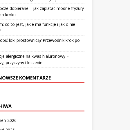
cze dobierane – jak zaplatać modne fryzury
po kroku
: co to jest, jakie ma funkcje i jak o nie
?
robić loki prostownicą? Przewodnik krok po
u
je alergiczne na kwas hialuronowy –
y, przyczyny i leczenie
NOWSZE KOMENTARZE
HIWA
cień 2026
zeń 2026