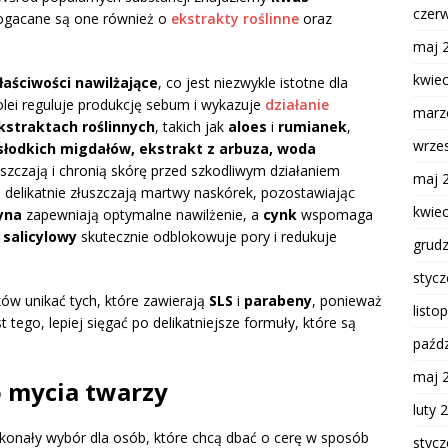
czer
bogacane są one również o
ekstrakty roślinne
oraz
maj 
kwie
łaściwości nawilżające
, co jest niezwykle istotne dla
olei reguluje produkcję sebum i wykazuje
działanie
marz
kstraktach roślinnych
, takich jak
aloes
i
rumianek
,
wrze
słodkich migdałów, ekstrakt z arbuza, woda
yszczają i chronią skórę przed szkodliwym działaniem
maj 
e
delikatnie złuszczają martwy naskórek, pozostawiając
kwie
yna
zapewniają optymalne nawilżenie, a
cynk
wspomaga
salicylowy
skutecznie odblokowuje pory i redukuje
grud
styc
ów unikać tych, które zawierają
SLS
i
parabeny
, ponieważ
listo
go, lepiej sięgać po delikatniejsze formuły, które są
paźdz
maj 
 mycia twarzy
luty 
konały wybór dla osób, które chcą dbać o cerę w sposób
styc