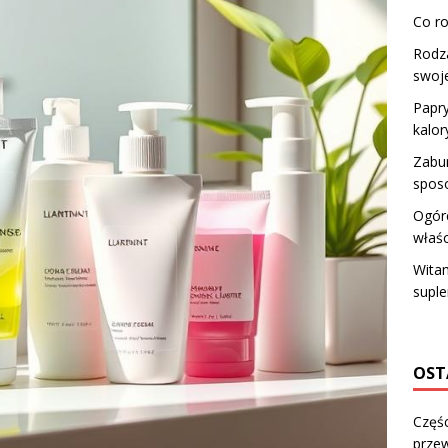
Co ro
Rodza
swoje
Papry
kalor
Zabur
sposo
Ogóre
właś
Witam
supl
OST
Częśc
przew