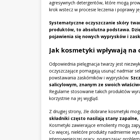
agresywnych detergentów, które mogą prowa
krok wstecz w procesie leczenia i poprawy jej
Systematyczne oczyszczanie skóry twar
produktów, to absolutna podstawa. Dz
pojawienia się nowych wyprysków i zas
Jak kosmetyki wpływają na 
Odpowiednia pielęgnacja twarzy jest niezwy
oczyszczające pomagają usunąć nadmiar sebu
powstawania zaskórników i wyprysków.
Szc
salicylowym, znanym ze swoich właściw
Regularne stosowanie takich produktów wyra
korzystnie na jej wygląd.
Z drugiej strony, źle dobrane kosmetyki mog
składniki często nasilają stany zapaln
Kosmetyki zawierające emolienty mogą zapyc
Co więcej, niektóre produkty nadmiernie wy
intensywniejszej pracy, pogarszając problem 