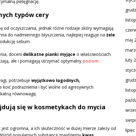
ymalną pielęgnację.
grud
nych typów cery
listo
ię od oczyszczania, jednak różne rodzaje skóry wymagają
czer
onna do nadmiernego błyszczenia, najlepiej reaguje na
żele
maj 
produkcję sebum.
marz
enia, doceni
delikatne pianki myjące
o właściwościach
luty 
zczają, ale i pomagają utrzymać optymalny
poziom
styc
grud
agi, potrzebuje
wyjątkowo łagodnych,
e koić podrażnienia i być wolne od agresywnych
listo
likatną równowagę.
paźdz
ajdują się w kosmetykach do mycia
wrze
sierp
est ogromna, a ich skuteczność w dużej mierze zależy od
lipie
 Wśród popularnych substancji znajdziemy
kwas