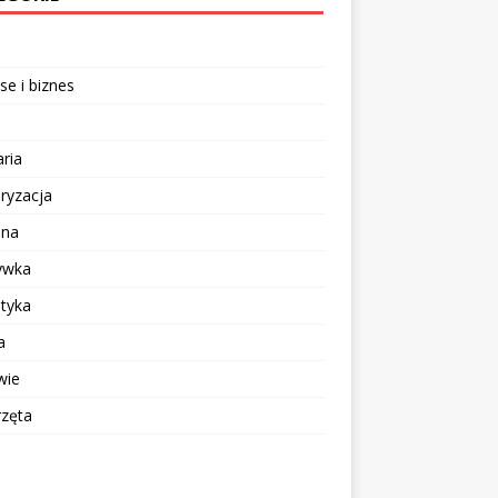
se i biznes
aria
ryzacja
ina
ywka
tyka
a
wie
rzęta