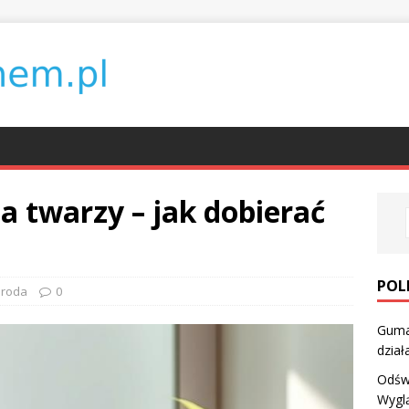
a twarzy – jak dobierać
POL
roda
0
Guma
dział
Odświ
Wygl