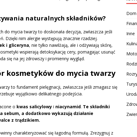
Dom
 używania naturalnych składników?
Finan
 do mycia twarzy to doskonała decyzja, zwłaszcza jeśli
Inne
ń. Dzięki nim alergie występują znacznie rzadziej.
Kulin
ek i gliceryna
, nie tylko nawilżają, ale i odżywiają skórę,
e kosmetyki wspierają detoksykację cery, pomagając usunąć
Moto
a się na jej zdrowszy i promienny wygląd.
Rodz
ór kosmetyków do mycia twarzy
Rozr
Turys
rzy to fundament pielęgnacji, zwłaszcza jeśli zmagasz się
rzebuje wyjątkowo delikatnego podejścia.
Urod
Zdro
gacone o
kwas salicylowy
i
niacynamid
.
Te składniki
ia sebum, a dodatkowo wykazują działanie
Zwie
alce z trądzikiem.
winny charakteryzować się łagodną formułą. Zrezygnuj z