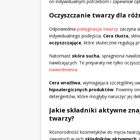
on indywidualnym potrzebom i zapewniał opt
Oczyszczanie twarzy dla róż
Odpowiednia
pielęgnacja twarzy
zaczyna s
indywidualnego podejścia.
Cera tłusta
, skł
oczyszczające
, które skutecznie regulują 
Natomiast
skóra sucha
, spragniona nawilż
nawilżających. Te preparaty nie tylko oczys
nawodnienia
.
Cera wrażliwa
, wymagająca szczególnej uw
hipoalergicznych produktów
. Powinny on
detergentów, które mogłyby naruszyć jej de
Jakie składniki aktywne zn
twarzy?
Różnorodność kosmetyków do mycia twarzy j
zawartych w nich
składników aktywnych
.