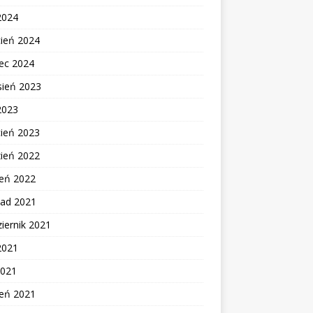
2024
cień 2024
ec 2024
sień 2023
2023
cień 2023
zień 2022
zeń 2022
pad 2021
iernik 2021
2021
2021
zeń 2021