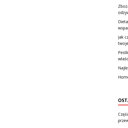
Zboża
odży
Dieta
wspar
Jak c
twoje
Pestk
właśc
Najle
Homo
OST
Częśc
przew