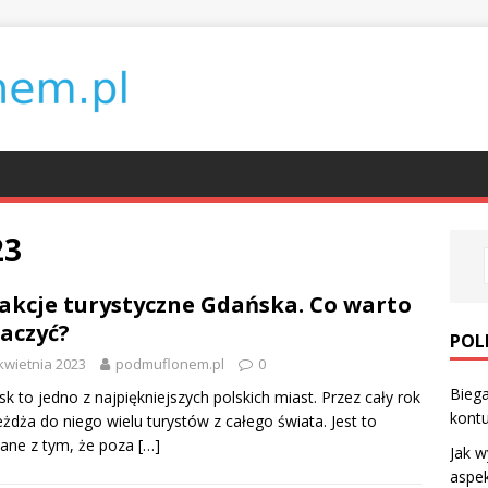
23
akcje turystyczne Gdańska. Co warto
aczyć?
POL
kwietnia 2023
podmuflonem.pl
0
Biega
k to jedno z najpiękniejszych polskich miast. Przez cały rok
kontu
eżdża do niego wielu turystów z całego świata. Jest to
ane z tym, że poza
[…]
Jak w
aspek