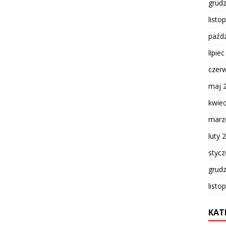
grud
listo
paźdz
lipie
czer
maj 
kwie
marz
luty 
styc
grud
listo
KAT