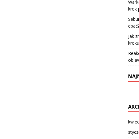
Warko
krok 
Sebum
dbać
Jak z
krok
Reakc
objaw
NAJ
ARC
kwie
styc