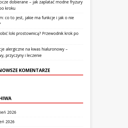
cze dobierane – jak zaplatać modne fryzury
po kroku
: co to jest, jakie ma funkcje i jak o nie
?
robić loki prostownicą? Przewodnik krok po
u
je alergiczne na kwas hialuronowy –
y, przyczyny i leczenie
NOWSZE KOMENTARZE
HIWA
cień 2026
zeń 2026