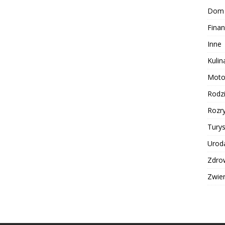
Dom
Finan
Inne
Kulin
Moto
Rodz
Rozr
Turys
Urod
Zdro
Zwie