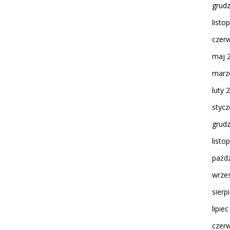
grud
listo
czer
maj 
marz
luty 
styc
grud
listo
paźdz
wrze
sierp
lipie
czer