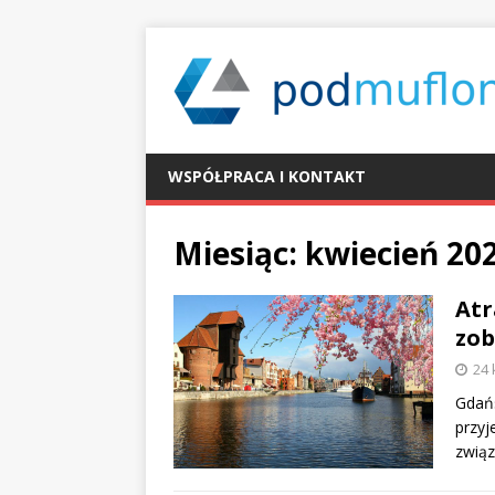
WSPÓŁPRACA I KONTAKT
Miesiąc:
kwiecień 20
Atr
zob
24 
Gdańs
przyj
związ