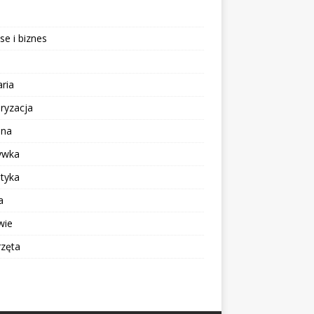
se i biznes
aria
ryzacja
ina
ywka
tyka
a
wie
rzęta