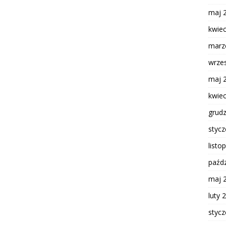
maj 
kwie
marz
wrze
maj 
kwie
grud
styc
listo
paźdz
maj 
luty 
styc