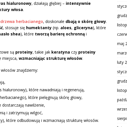
as hialuronowy
, działają głębiej –
intensywnie
styc
ktury włosa
.
grud
z drzewa herbacianego
, doskonale
dbają o skórę głowy
.
listo
ść
, stosuje się
humektanty
(np.
aloes
,
gliceryna
), które
asło shea
), które
tworzą barierę ochronną
i
czer
maj 
zowe są
proteiny
, takie jak
keratyna
czy
proteiny
marz
e miejsca,
wzmacniając strukturę włosów
.
luty 
 włosów znajdziemy:
styc
grud
ją,
s hialuronowy), które nawadniają i regenerują,
listo
a herbacianego), które pielęgnują skórę głowy,
paźdz
e dostarczają nawilżenie,
wrze
nią i zatrzymują wilgoć,
sierp
icy), które odbudowują i wzmacniają strukturę włosów.