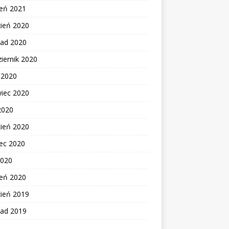
zeń 2021
zień 2020
pad 2020
iernik 2020
c 2020
wiec 2020
2020
cień 2020
ec 2020
2020
zeń 2020
zień 2019
pad 2019