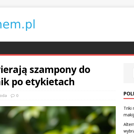
wierają szampony do
k po etykietach
POL
roda
0
Triki
maki
Alter
wybr