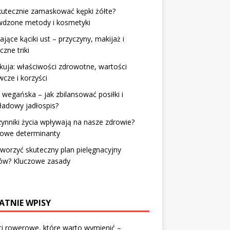
kutecznie zamaskować kępki żółte?
wdzone metody i kosmetyki
jące kąciki ust – przyczyny, makijaż i
czne triki
uja: właściwości zdrowotne, wartości
cze i korzyści
 wegańska – jak zbilansować posiłki i
ładowy jadłospis?
zynniki życia wpływają na nasze zdrowie?
zowe determinanty
tworzyć skuteczny plan pielęgnacyjny
ów? Kluczowe zasady
ATNIE WPISY
i rowerowe, które warto wymienić –