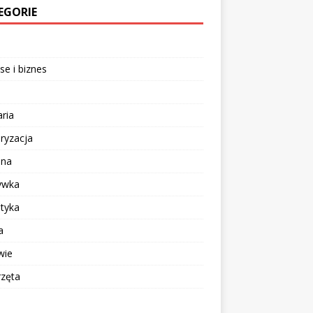
EGORIE
se i biznes
aria
ryzacja
ina
ywka
tyka
a
wie
rzęta