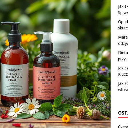
Jak s
Spra
Opada
skute
Marak
odżyw
Dieta
przyk
Jak c
Kluc
Jak s
włos
OST
Częśc