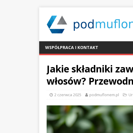
WSPÓŁPRACA I KONTAKT
Jakie składniki za
włosów? Przewodni
2 czerwca 2025
podmuflonem.pl
U