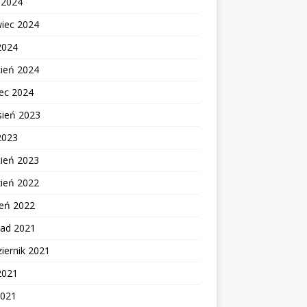
c 2024
wiec 2024
2024
cień 2024
ec 2024
sień 2023
2023
cień 2023
zień 2022
zeń 2022
pad 2021
iernik 2021
2021
2021