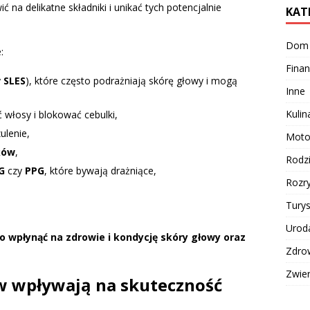
na delikatne składniki i unikać tych potencjalnie
KAT
Dom
:
Finan
y
SLES
), które często podrażniają skórę głowy i mogą
Inne
Kulin
ć włosy i blokować cebulki,
ulenie,
Moto
ków
,
Rodz
G
czy
PPG
, które bywają drażniące,
Rozr
,
Turys
Urod
 wpłynąć na zdrowie i kondycję skóry głowy oraz
Zdro
Zwie
w wpływają na skuteczność