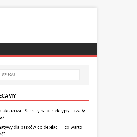
ECAMY
 makijażowe: Sekrety na perfekcyjny i trwały
jaż
natywy dla pasków do depilacji – co warto
ać?