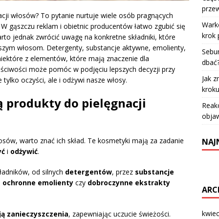
przew
nacji włosów? To pytanie nurtuje wiele osób pragnących
Warko
W gąszczu reklam i obietnic producentów łatwo zgubić się
krok 
to jednak zwrócić uwagę na konkretne składniki, które
szym włosom. Detergenty, substancje aktywne, emolienty,
Sebum
niektóre z elementów, które mają znaczenie dla
dbać
łaściwości może pomóc w podjęciu lepszych decyzji przy
Jak z
ylko oczyści, ale i odżywi nasze włosy.
krok
ą produkty do pielęgnacji
Reakc
objaw
osów, warto znać ich skład. Te kosmetyki mają za zadanie
NAJ
yć
i
odżywić
.
ładników, od silnych
detergentów
, przez
substancje
,
ochronne emolienty
czy
dobroczynne ekstrakty
ARC
kwie
ą zanieczyszczenia
, zapewniając uczucie świeżości.