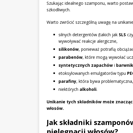
Szukając idealnego szamponu, warto postawić 
szkodliwych.
Warto zwrócić szczególną uwagę na unikanie
silnych detergentów (takich jak
SLS
cz
wywoływać reakcje alergiczne,
silikonów
, ponieważ potrafią obciąża
parabenów
, które mogą wywołać ucz
syntetycznych zapachów
i
barwni
etoksylowanych emulgatorów typu
PE
parafiny
, która bywa problematyczna
niektórych
alkoholi
.
Unikanie tych składników może znacząco
włosów.
Jak składniki szamponó
pielęgnacji włosów?