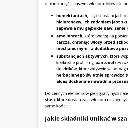
realne korzyści naszym włosom. Mowa tu pr
humektantach
, czyli substancjach o
hialuronowy
;
ich zadaniem jest sk
zapewnia mu głębokie nawilżenie 
emolientach
, które tworzą na powie
tarcza, chroniąc włosy przed szk
mechanicznymi, a dodatkowo pozos
substancjach aktywnych
, które ws
konkretne problemy;
pantenol
czy róż
składników, które aktywnie wspomaga
herbacianego świetnie sprawdza si
aloes doskonale nawadnia przes
Do cennych elementów pielęgnacyjnych nal
shea
, które dostarczają włosom niezbędny
same końce.
Jakie składniki unikać w s