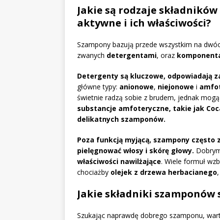
Jakie są rodzaje składnikó
aktywne i ich właściwości?
Szampony bazują przede wszystkim na dwóc
zwanych
detergentami
, oraz
komponenta
Detergenty są kluczowe, odpowiadają z
główne typy:
anionowe
,
niejonowe
i
amfo
świetnie radzą sobie z brudem, jednak mog
substancje amfoteryczne, takie jak Coc
delikatnych szamponów.
Poza funkcją myjącą, szampony często z
pielęgnować włosy i skórę głowy.
Dobrym
właściwości nawilżające
. Wiele formuł wz
chociażby
olejek z drzewa herbacianego
Jakie składniki szamponów 
Szukając naprawdę dobrego szamponu, warto 