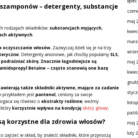
lipie
w szamponów – detergenty, substancje
czer
maj 
h rodzajach składników:
substancjach myjących
,
kwie
ch aktywnych
.
marz
a oczyszczanie włosów.
Zazwyczaj dzieli się je na trzy
wrze
teryczne
. Detergenty anionowe, jak choćby popularny
SLS
,
ą
podrażniać skórę
.
Znacznie łagodniejsze są
maj 
amidopropyl Betaine – często stanowią one bazę
kwie
grud
awierają także składniki aktywne, mające za zadanie
styc
 przykładem jest
pantenol
, ceniony za swoje
bogaca się również o
ekstrakty roślinne
; weźmy
listo
, który
korzystnie wpływa na kondycję
skóry głowy
.
paźdz
są korzystne dla zdrowia włosów?
maj 
luty 
zajrzeć w skład, by znaleźć składniki, które przynoszą