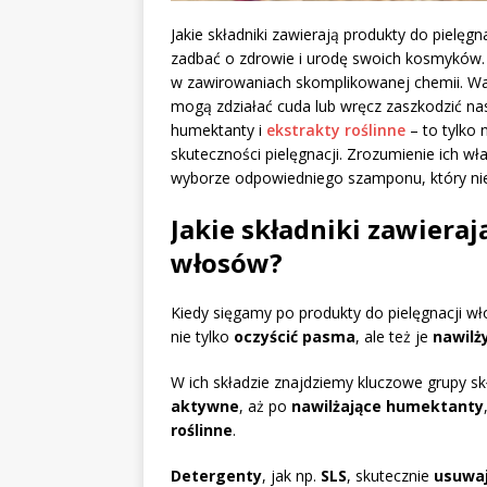
Jakie składniki zawierają produkty do pielęg
zadbać o zdrowie i urodę swoich kosmyków. 
w zawirowaniach skomplikowanej chemii. War
mogą zdziałać cuda lub wręcz zaszkodzić na
humektanty i
ekstrakty roślinne
– to tylko 
skuteczności pielęgnacji. Zrozumienie ich w
wyborze odpowiedniego szamponu, który nie t
Jakie składniki zawieraj
włosów?
Kiedy sięgamy po produkty do pielęgnacji wł
nie tylko
oczyścić pasma
, ale też je
nawilż
W ich składzie znajdziemy kluczowe grupy sk
aktywne
, aż po
nawilżające humektanty
roślinne
.
Detergenty
, jak np.
SLS
, skutecznie
usuwaj