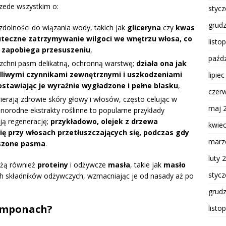
zede wszystkim o:
styc
grud
 zdolności do wiązania wody, takich jak
gliceryna
czy
kwas
uteczne zatrzymywanie wilgoci we wnętrzu włosa, co
listo
i zapobiega przesuszeniu
,
paźdz
rzchni pasm delikatną, ochronną warstwę;
działa ona jak
odliwymi czynnikami zewnętrznymi i uszkodzeniami
lipie
tawiając je wyraźnie wygładzone i pełne blasku
,
czer
pierają zdrowie skóry głowy i włosów, często celując w
maj 
norodne ekstrakty roślinne to popularne przykłady
ją regenerację;
przykładowo, olejek z drzewa
kwie
ę przy włosach przetłuszczających się, podczas gdy
marz
uszone pasma
.
luty 
eżą również
proteiny
i odżywcze
masła
, takie jak
masło
styc
ch składników odżywczych, wzmacniając je od nasady aż po
grud
zamponach?
listo