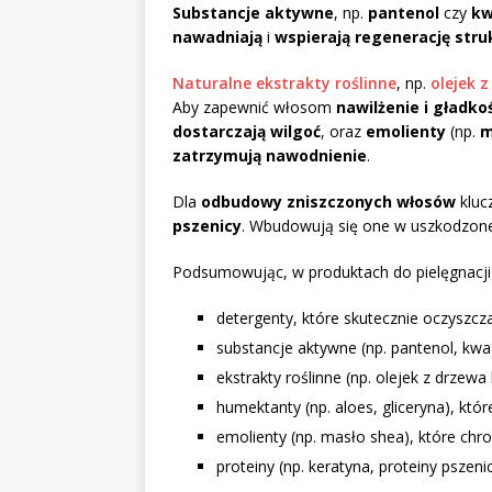
Substancje aktywne
, np.
pantenol
czy
kw
nawadniają
i
wspierają regenerację stru
Naturalne ekstrakty roślinne
, np.
olejek 
Aby zapewnić włosom
nawilżenie i gładko
dostarczają wilgoć
, oraz
emolienty
(np.
m
zatrzymują nawodnienie
.
Dla
odbudowy zniszczonych włosów
kluc
pszenicy
. Wbudowują się one w uszkodzon
Podsumowując, w produktach do pielęgnacji
detergenty, które skutecznie oczyszcza
substancje aktywne (np. pantenol, kwa
ekstrakty roślinne (np. olejek z drzew
humektanty (np. aloes, gliceryna), któr
emolienty (np. masło shea), które chro
proteiny (np. keratyna, proteiny pszen