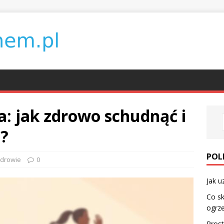
a: jak zdrowo schudnąć i
o?
POL
drowie
0
Jak u
Co sk
ogrz
Prost