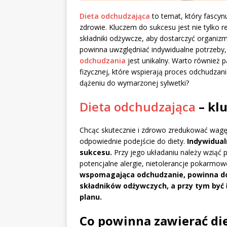
Dieta odchudzająca
to temat, który fascyn
zdrowie. Kluczem do sukcesu jest nie tylko re
składniki odżywcze, aby dostarczyć organiz
powinna uwzględniać indywidualne potrzeby, 
odchudzania
jest unikalny. Warto również
fizycznej, które wspierają proces odchudzani
dążeniu do wymarzonej sylwetki?
Dieta odchudzająca
– kl
Chcąc skutecznie i zdrowo zredukować wagę 
odpowiednie podejście do diety.
Indywidua
sukcesu.
Przy jego układaniu należy wziąć p
potencjalne alergie, nietolerancje pokarmo
wspomagająca odchudzanie, powinna do
składników odżywczych, a przy tym być 
planu.
Co powinna zawierać di