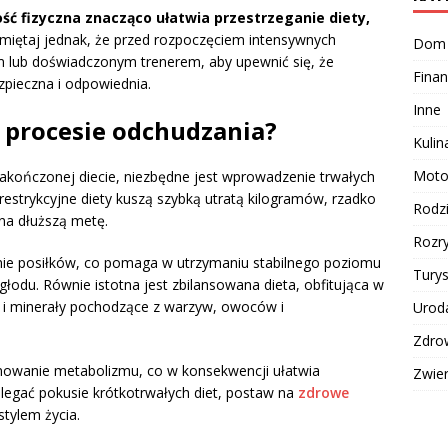
ć fizyczna znacząco ułatwia przestrzeganie diety,
iętaj jednak, że przed rozpoczęciem intensywnych
Dom
m lub doświadczonym trenerem, aby upewnić się, że
Finan
zpieczna i odpowiednia.
Inne
w procesie odchudzania?
Kulin
Moto
zakończonej diecie, niezbędne jest wprowadzenie trwałych
estrykcyjne diety kuszą szybką utratą kilogramów, rzadko
Rodz
na dłuższą metę.
Rozr
nie posiłków, co pomaga w utrzymaniu stabilnego poziomu
Turys
łodu. Równie istotna jest zbilansowana dieta, obfitująca w
y i minerały pochodzące z warzyw, owoców i
Urod
Zdro
onowanie metabolizmu, co w konsekwencji ułatwia
Zwie
ulegać pokusie krótkotrwałych diet, postaw na
zdrowe
stylem życia.