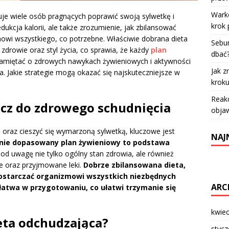
Warko
uje wiele osób pragnących poprawić swoją sylwetkę i
krok 
dukcja kalorii, ale także zrozumienie, jak zbilansować
mowi wszystkiego, co potrzebne. Właściwie dobrana dieta
Sebum
zdrowie oraz styl życia, co sprawia, że każdy
plan
dbać
 pamiętać o zdrowych nawykach żywieniowych i aktywności
Jak z
a. Jakie strategie mogą okazać się najskuteczniejsze w
krok
Reakc
ucz do zdrowego schudnięcia
objaw
oraz cieszyć się wymarzoną sylwetką, kluczowe jest
NAJ
lnie dopasowany plan żywieniowy to podstawa
od uwagę nie tylko ogólny stan zdrowia, ale również
we oraz przyjmowane leki.
Dobrze zbilansowana dieta,
starczać organizmowi wszystkich niezbędnych
ARC
łatwa w przygotowaniu, co ułatwi trzymanie się
kwie
eta odchudzająca?
styc