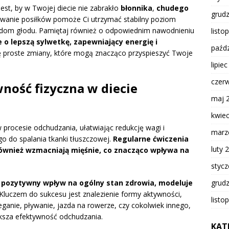
est, by w Twojej diecie nie zabrakło
błonnika
,
chudego
grud
ywanie posiłków pomoże Ci utrzymać stabilny poziom
padom głodu. Pamiętaj również o odpowiednim nawodnieniu
listo
o lepszą sylwetkę, zapewniający energię i
paźdz
proste zmiany, które mogą znacząco przyspieszyć Twoje
lipie
czer
ność fizyczna w diecie
maj 
kwie
procesie odchudzania, ułatwiając redukcję wagi i
marz
o do spalania tkanki tłuszczowej.
Regularne ćwiczenia
luty 
 również wzmacniają mięśnie, co znacząco wpływa na
styc
grud
pozytywny wpływ na ogólny stan zdrowia, modeluje
Kluczem do sukcesu jest znalezienie formy aktywności,
listo
ganie, pływanie, jazda na rowerze, czy cokolwiek innego,
ksza efektywność odchudzania.
KAT