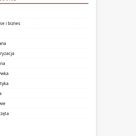
se i biznes
aria
ryzacja
ina
ywka
tyka
a
wie
rzęta