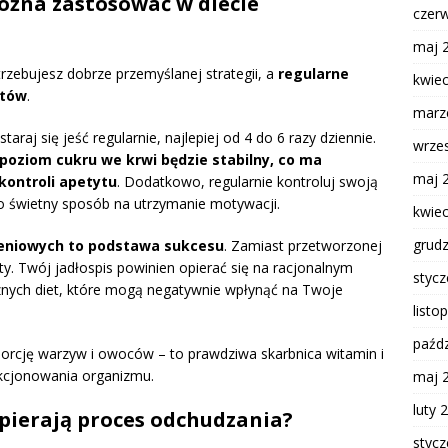
można zastosować w diecie
czer
maj 
trzebujesz dobrze przemyślanej strategii, a
regularne
kwie
ntów
.
marz
araj się jeść regularnie, najlepiej od 4 do 6 razy dziennie.
wrze
poziom cukru we krwi będzie stabilny, co ma
maj 
kontroli apetytu
. Dodatkowo, regularnie kontroluj swoją
 świetny sposób na utrzymanie motywacji.
kwie
grud
niowych to podstawa sukcesu
. Zamiast przetworzonej
ty. Twój jadłospis powinien opierać się na racjonalnym
styc
cznych diet, które mogą negatywnie wpłynąć na Twoje
listo
paźdz
porcję warzyw i owoców – to prawdziwa skarbnica witamin i
nkcjonowania organizmu.
maj 
luty 
pierają proces odchudzania?
styc