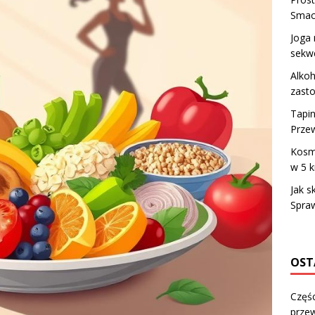
Smac
Joga 
sekw
Alkoh
zast
Tapin
Przew
Kosme
w 5 
Jak s
Spra
OST
Częśc
przew