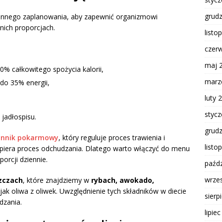
grud
annego zaplanowania, aby zapewnić organizmowi
ich proporcjach.
listo
czer
maj 
% całkowitego spożycia kalorii,
marz
do 35% energii,
luty 
styc
jadłospisu.
grud
onnik pokarmowy
, który reguluje proces trawienia i
listo
spiera proces odchudzania. Dlatego warto włączyć do menu
porcji dziennie.
paźdz
wrze
zczach
, które znajdziemy w
rybach, awokado,
h jak oliwa z oliwek. Uwzględnienie tych składników w diecie
sierp
dzania.
lipie