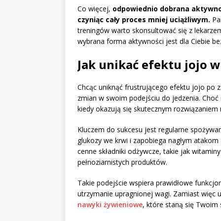
Co więcej,
odpowiednio dobrana aktywnoś
czyniąc cały proces mniej uciążliwym.
Pam
treningów warto skonsultować się z lekarze
wybrana forma aktywności jest dla Ciebie be
Jak unikać efektu jojo 
Chcąc uniknąć frustrującego efektu jojo po 
zmian w swoim podejściu do jedzenia. Choć r
kiedy okazują się skutecznym rozwiązaniem 
Kluczem do sukcesu jest regularne spożywa
glukozy we krwi i zapobiega nagłym atakom g
cenne składniki odżywcze, takie jak witamin
pełnoziarnistych produktów.
Takie podejście wspiera prawidłowe funkcj
utrzymanie upragnionej wagi. Zamiast więc 
nawyki żywieniowe
, które staną się Twoim 