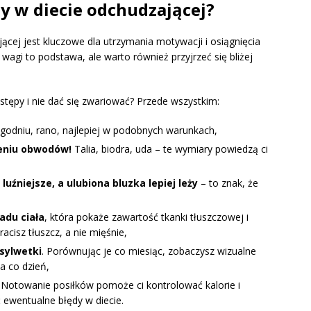
y w diecie odchudzającej?
cej jest kluczowe dla utrzymania motywacji i osiągnięcia
wagi to podstawa, ale warto również przyjrzeć się bliżej
tępy i nie dać się zwariować? Przede wszystkim:
ygodniu, rano, najlepiej w podobnych warunkach,
zeniu obwodów!
Talia, biodra, uda – te wymiary powiedzą ci
luźniejsze, a ulubiona bluzka lepiej leży
– to znak, że
adu ciała
, która pokaże zawartość tkanki tłuszczowej i
racisz tłuszcz, a nie mięśnie,
 sylwetki
. Porównując je co miesiąc, zobaczysz wizualne
 co dzień,
Notowanie posiłków pomoże ci kontrolować kalorie i
 ewentualne błędy w diecie.