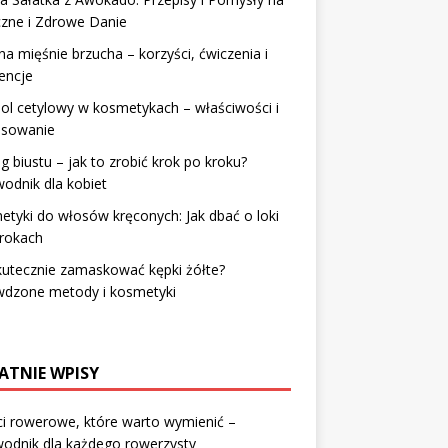
zne i Zdrowe Danie
na mięśnie brzucha – korzyści, ćwiczenia i
encje
ol cetylowy w kosmetykach – właściwości i
osowanie
g biustu – jak to zrobić krok po kroku?
odnik dla kobiet
tyki do włosów kręconych: Jak dbać o loki
krokach
kutecznie zamaskować kępki żółte?
wdzone metody i kosmetyki
ATNIE WPISY
i rowerowe, które warto wymienić –
odnik dla każdego rowerzysty