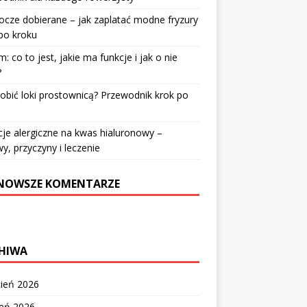
cze dobierane – jak zaplatać modne fryzury
po kroku
: co to jest, jakie ma funkcje i jak o nie
?
robić loki prostownicą? Przewodnik krok po
u
je alergiczne na kwas hialuronowy –
y, przyczyny i leczenie
NOWSZE KOMENTARZE
HIWA
cień 2026
zeń 2026