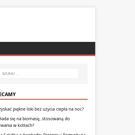
ECAMY
zyskać piękne loki bez użycia ciepła na noc?
łada się na biomasę, stosowaną do
ewania w kotłach?
a Sałatka z Awokado: Przepisy i Pomysły na