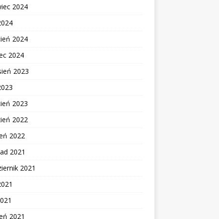
wiec 2024
2024
cień 2024
ec 2024
sień 2023
2023
cień 2023
zień 2022
zeń 2022
pad 2021
iernik 2021
2021
2021
zeń 2021