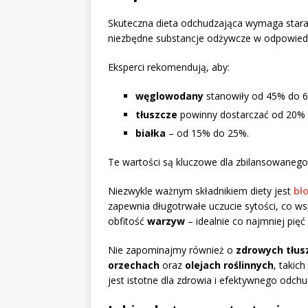
Skuteczna dieta odchudzająca wymaga star
niezbędne substancje odżywcze w odpowiedn
Eksperci rekomendują, aby:
węglowodany
stanowiły od 45% do 60
tłuszcze
powinny dostarczać od 20% 
białka
– od 15% do 25%.
Te wartości są kluczowe dla zbilansowanego 
Niezwykle ważnym składnikiem diety jest
bł
zapewnia długotrwałe uczucie sytości, co w
obfitość
warzyw
– idealnie co najmniej pięć 
Nie zapominajmy również o
zdrowych tłus
orzechach
oraz
olejach roślinnych
, takic
jest istotne dla zdrowia i efektywnego odchu