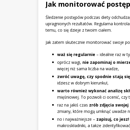
Jak monitorować postęp
Śledzenie postępów podczas diety odchudzają
upragnionych rezultatów. Regularna kontrola 
temu, co się dzieje z twoim ciałem.
Jak zatem skutecznie monitorować swoje pos
waż się regularnie
– idealnie raz w t
oprócz wagi,
nie zapominaj o mier
więcej niż sama liczba na wadze,
zwróć uwagę, czy spodnie stają się 
idziesz w dobrym kierunku!,
warto również wykonać analizę skł
mięśniowej. To pozwoli ci ocenić, czy t
raz na jakiś czas
zrób zdjęcia swojej
zmiany, które mogą umknąć uwadze na
no i najważniejsze –
zapisuj, co jesz!
makroskładniki, a także zidentyfikować