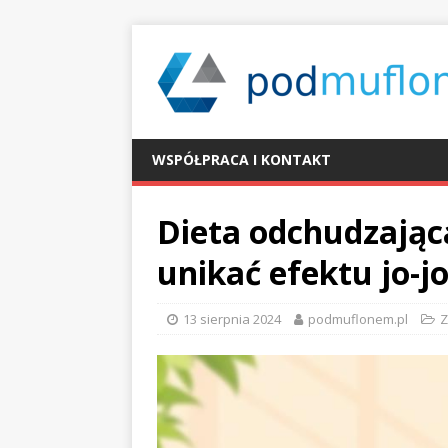
WSPÓŁPRACA I KONTAKT
Dieta odchudzając
unikać efektu jo-j
13 sierpnia 2024
podmuflonem.pl
Z