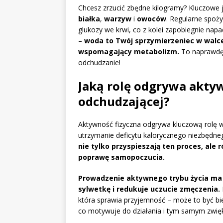
Chcesz zrzucić zbędne kilogramy? Kluczowe j
białka
,
warzyw
i
owoców
. Regularne spoż
glukozy we krwi, co z kolei zapobiegnie na
–
woda to Twój sprzymierzeniec w walce 
wspomagający metabolizm.
To naprawdę 
odchudzanie!
Jaką rolę odgrywa aktyw
odchudzającej?
Aktywność fizyczna odgrywa kluczową rolę w 
utrzymanie deficytu kalorycznego niezbędneg
nie tylko przyspieszają ten proces, ale
poprawę samopoczucia.
Prowadzenie aktywnego trybu życia ma 
sylwetkę i redukuje uczucie zmęczenia.
która sprawia przyjemność – może to być bie
co motywuje do działania i tym samym zwię