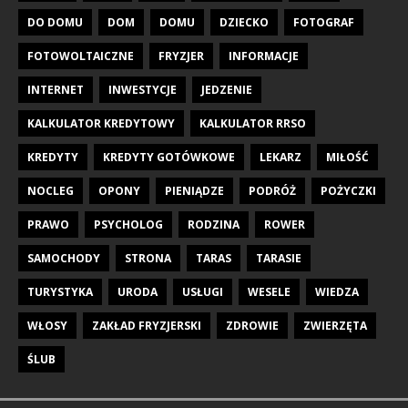
DO DOMU
DOM
DOMU
DZIECKO
FOTOGRAF
FOTOWOLTAICZNE
FRYZJER
INFORMACJE
INTERNET
INWESTYCJE
JEDZENIE
KALKULATOR KREDYTOWY
KALKULATOR RRSO
KREDYTY
KREDYTY GOTÓWKOWE
LEKARZ
MIŁOŚĆ
NOCLEG
OPONY
PIENIĄDZE
PODRÓŻ
POŻYCZKI
PRAWO
PSYCHOLOG
RODZINA
ROWER
SAMOCHODY
STRONA
TARAS
TARASIE
TURYSTYKA
URODA
USŁUGI
WESELE
WIEDZA
WŁOSY
ZAKŁAD FRYZJERSKI
ZDROWIE
ZWIERZĘTA
ŚLUB