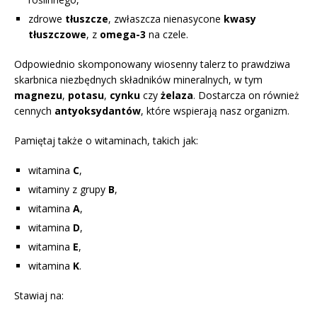
zdrowe
tłuszcze
, zwłaszcza nienasycone
kwasy
tłuszczowe
, z
omega-3
na czele.
Odpowiednio skomponowany wiosenny talerz to prawdziwa
skarbnica niezbędnych składników mineralnych, w tym
magnezu
,
potasu
,
cynku
czy
żelaza
. Dostarcza on również
cennych
antyoksydantów
, które wspierają nasz organizm.
Pamiętaj także o witaminach, takich jak:
witamina
C
,
witaminy z grupy
B
,
witamina
A
,
witamina
D
,
witamina
E
,
witamina
K
.
Stawiaj na: