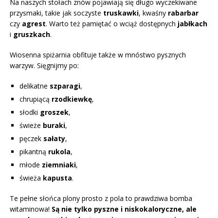
Na naszych stołach znów pojawiają się długo wyczekiwane
przysmaki, takie jak soczyste
truskawki
, kwaśny
rabarbar
czy
agrest
. Warto też pamiętać o wciąż dostępnych
jabłkach
i
gruszkach
.
Wiosenna spiżarnia obfituje także w mnóstwo pysznych
warzyw. Sięgnijmy po:
delikatne
szparagi
,
chrupiącą
rzodkiewkę
,
słodki
groszek
,
świeże
buraki
,
pęczek
sałaty
,
pikantną
rukola
,
młode
ziemniaki
,
świeża
kapusta
.
Te pełne słońca plony prosto z pola to prawdziwa bomba
witaminowa!
Są nie tylko pyszne i niskokaloryczne, ale