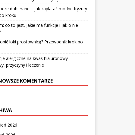
cze dobierane – jak zaplatać modne fryzury
po kroku
: co to jest, jakie ma funkcje i jak o nie
?
robić loki prostownicą? Przewodnik krok po
u
je alergiczne na kwas hialuronowy –
y, przyczyny i leczenie
NOWSZE KOMENTARZE
HIWA
cień 2026
zeń 2026