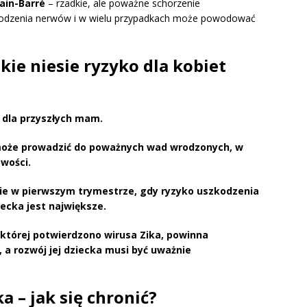
lain-Barré
– rzadkie, ale poważne schorzenie
zkodzenia nerwów i w wielu przypadkach może powodować
akie niesie ryzyko dla kobiet
 dla przyszłych mam.
oże prowadzić do poważnych wad wrodzonych, w
wości.
nie w
pierwszym trymestrze
, gdy ryzyko uszkodzenia
ecka jest największe.
której potwierdzono wirusa Zika, powinna
, a rozwój jej dziecka musi być
uważnie
a – jak się chronić?