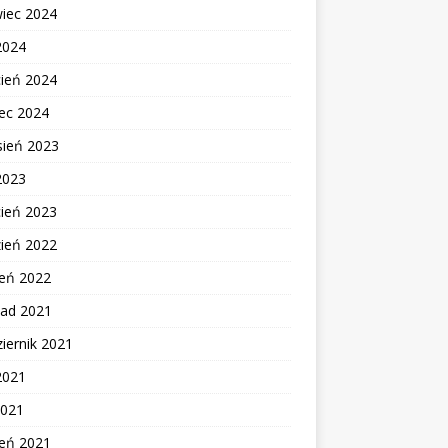
wiec 2024
2024
cień 2024
ec 2024
sień 2023
2023
cień 2023
zień 2022
zeń 2022
pad 2021
iernik 2021
2021
2021
zeń 2021