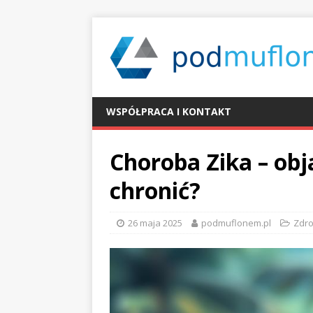
WSPÓŁPRACA I KONTAKT
Choroba Zika – obja
chronić?
26 maja 2025
podmuflonem.pl
Zdr