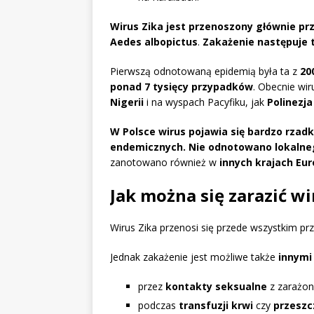
Wirus Zika jest przenoszony głównie p
Aedes albopictus
.
Zakażenie następuje 
Pierwszą odnotowaną epidemią była ta z
20
ponad 7 tysięcy przypadków
. Obecnie wi
Nigerii
i na wyspach Pacyfiku, jak
Polinezj
W Polsce wirus pojawia się bardzo rzad
endemicznych.
Nie odnotowano lokalne
zanotowano również w
innych krajach Eu
Jak można się zarazić w
Wirus Zika przenosi się przede wszystkim pr
Jednak zakażenie jest możliwe także
innymi
przez
kontakty seksualne
z zarażon
podczas
transfuzji krwi
czy
przeszc