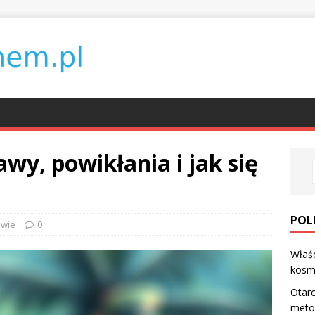
wy, powikłania i jak się
POL
owie
0
Właś
kosm
Otarc
meto