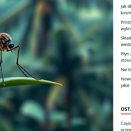
Jak d
kosm
Prost
wybra
Skład
wiedz
Płyn 
stos
Nie b
Nowoś
jakie
OST
Częśc
przew