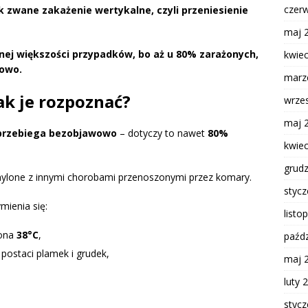
czer
 zwane zakażenie wertykalne, czyli przeniesienie
maj 
nej większości przypadków, bo aż u 80% zarażonych,
kwie
wowo.
marz
ak je rozpoznać?
wrze
maj 
 przebiega bezobjawowo
– dotyczy to nawet
80%
kwie
grud
ylone z innymi chorobami przenoszonymi przez komary.
styc
ienia się:
listo
 ona
38°C
,
paźdz
 postaci plamek i grudek,
maj 
luty 
styc