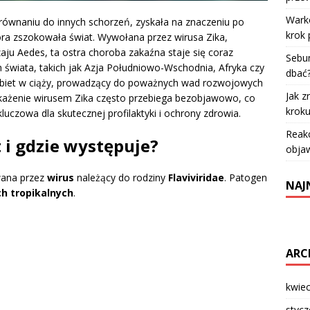
Warko
równaniu do innych schorzeń, zyskała na znaczeniu po
krok 
óra zszokowała świat. Wywołana przez wirusa Zika,
ju Aedes, ta ostra choroba zakaźna staje się coraz
Sebum
 świata, takich jak Azja Południowo-Wschodnia, Afryka czy
dbać
biet w ciąży, prowadzący do poważnych wad rozwojowych
Jak z
ażenie wirusem Zika często przebiega bezobjawowo, co
krok
uczowa dla skutecznej profilaktyki i ochrony zdrowia.
Reakc
t i gdzie występuje?
objaw
ana przez
wirus
należący do rodziny
Flaviviridae
. Patogen
NAJ
h tropikalnych
.
ARC
kwie
styc