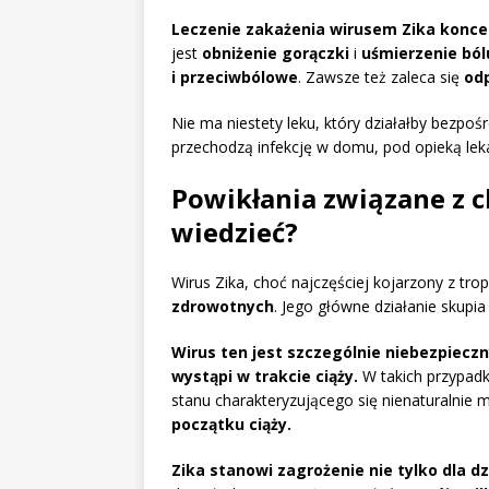
Leczenie zakażenia wirusem Zika koncen
jest
obniżenie gorączki
i
uśmierzenie ból
i przeciwbólowe
. Zawsze też zaleca się
od
Nie ma niestety leku, który działałby bezp
przechodzą infekcję w domu, pod opieką le
Powikłania związane z c
wiedzieć?
Wirus Zika, choć najczęściej kojarzony z tr
zdrowotnych
. Jego główne działanie skupia
Wirus ten jest szczególnie niebezpiecz
wystąpi w trakcie ciąży.
W takich przypadk
stanu charakteryzującego się nienaturalnie 
początku ciąży.
Zika stanowi zagrożenie nie tylko dla d