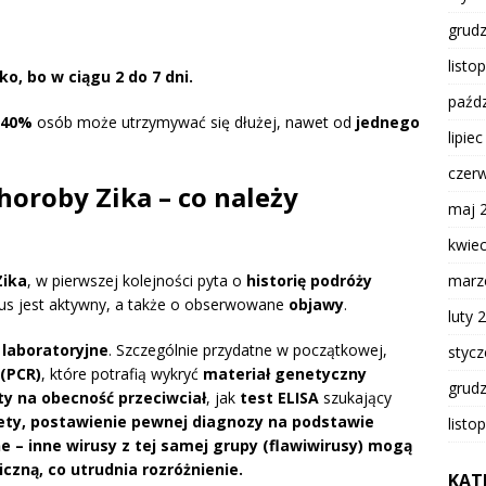
grud
listo
o, bo w ciągu 2 do 7 dni.
paźdz
40%
osób może utrzymywać się dłużej, nawet od
jednego
lipie
czer
horoby Zika – co należy
maj 
kwie
marz
Zika
, w pierwszej kolejności pyta o
historię podróży
rus jest aktywny, a także o obserwowane
objawy
.
luty 
 laboratoryjne
. Szczególnie przydatne w początkowej,
styc
(PCR)
, które potrafią wykryć
materiał genetyczny
grud
ty na obecność przeciwciał
, jak
test ELISA
szukający
ety, postawienie pewnej diagnozy na podstawie
listo
– inne wirusy z tej samej grupy (flawiwirusy) mogą
zną, co utrudnia rozróżnienie.
KAT