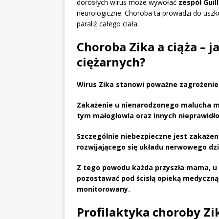
dorosłych wirus może wywołać
zespół Guil
neurologiczne. Choroba ta prowadzi do us
paraliż całego ciała.
Choroba Zika a ciąża – j
ciężarnych?
Wirus Zika stanowi poważne zagrożenie
Zakażenie u nienarodzonego malucha m
tym
małogłowia
oraz innych nieprawidło
Szczególnie niebezpieczne jest zakaże
rozwijającego się układu nerwowego dzi
Z tego powodu każda przyszła mama, u 
pozostawać pod
ścisłą opieką medyczną
monitorowany
.
Profilaktyka choroby Zik