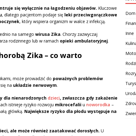
truje się wyłącznie na łagodzeniu objawów.
Kluczowe
Dom
u
, dlatego pacjentom podaje się
leki przeciwgorączkowe
poczynek
, który wspiera organizm w walce z infekcją.
Finan
Inne
ośrednio na samego
wirusa Zika
. Chorzy zazwyczaj
karza rodzinnego lub w ramach
opieki ambulatoryjnej
.
Kulin
horobą Zika – co warto
Moto
Rodz
Rozr
opikami, może prowadzić do
poważnych problemów
Turys
 się na
układzie nerwowym
.
Urod
ny dla
nienarodzonych
dzieci
, zwłaszcza gdy zakażenie
Zdro
ach istnieje ryzyko rozwoju
mikrocefalii
u
noworodka
–
małą główką.
Największe ryzyko dla płodu występuje na
Zwie
zieci, ale może również zaatakować dorosłych.
U