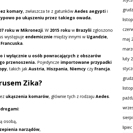
grud
rzez komary
, zwłaszcza te z gatunków
Aedes aegypti
i
typowo po ukąszeniu przez takiego owada.
listo
czer
07 roku w Mikronezji
. W
2015 roku
w
Brazylii
zgłoszono
rus występuje
endemicznie
między innymi w
Ugandzie
,
maj 
a Francuska
.
marz
ko i wyłącznie u osób powracających z obszarów
luty 
go przenoszenia.
Pojedyncze
importowane przypadki
styc
ropy
, takich jak
Austria
,
Hiszpania
,
Niemcy
czy
Francja
.
grud
irusem Zika?
listo
zez
ukąszenia komarów
, głównie tych z rodzaju
Aedes
.
paźdz
wrze
 drogami
:
sierp
ą osobą,
lipie
zepienia narządów
,