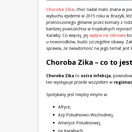
Choroba Zika
, choć nadal mało znana w po
wybuchu epidemii w 2015 roku w Brazylii, kt
przenoszonego głównie przez komary z rodza
bardziej powszechna w tropikalnych rejonach
Karaiby. Co więcej, jej
wpływ na zdrowie
ko
u noworodków, budzi szczególne obawy. Zak
sprawia, że świadomość na jego temat jest kl
Choroba Zika – co to jes
Choroba Zika
to
ostra infekcja
, powodow
ten występuje przede wszystkim w
regionac
Spotykany jest między innymi w:
Afryce,
Azji Południowo-Wschodniej,
Ameryce Południowej,
na Karaibach.