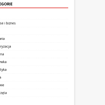
EGORIE
se i biznes
aria
ryzacja
ina
ywka
tyka
a
wie
rzęta