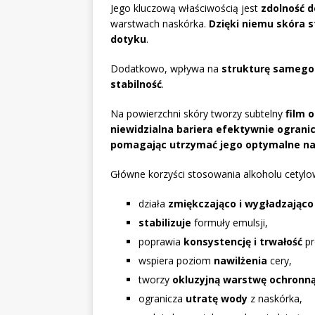
Jego kluczową właściwością jest
zdolność 
warstwach naskórka.
Dzięki niemu skóra s
dotyku
.
Dodatkowo, wpływa na
strukturę sameg
stabilność
.
Na powierzchni skóry tworzy subtelny
film 
niewidzialna bariera efektywnie ogran
pomagając utrzymać jego optymalne naw
Główne korzyści stosowania alkoholu cetyl
działa
zmiękczająco i wygładzająco
stabilizuje
formuły emulsji,
poprawia
konsystencję i trwałość
pr
wspiera poziom
nawilżenia
cery,
tworzy
okluzyjną warstwę ochronn
ogranicza
utratę wody
z naskórka,