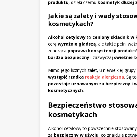
produktu
, dzięki czemu
kosmetyk dłużej 
Jakie są zalety i wady stos
kosmetykach?
Alkohol cetylowy
to
ceniony składnik w
cerę
wyraźnie gładszą
, ale także pełni waż
znacząca
poprawa konsystencji produkt
bardzo bezpieczny
i zazwyczaj
świetnie 
Mimo jego licznych zalet, u niewielkiej gr
wystąpić rzadka
reakcja alergiczna
. Są t
pozostaje uznawanym za bezpieczny i w
kosmetycznych
.
Bezpieczeństwo stosowa
kosmetykach
Alkohol cetylowy to powszechnie stosowany
za
bezpieczny w użyciu
, co znajduje potwi