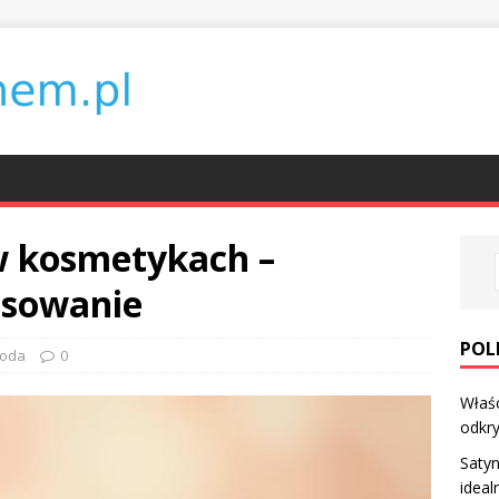
w kosmetykach –
osowanie
POL
roda
0
Właśc
odkry
Saty
ideal