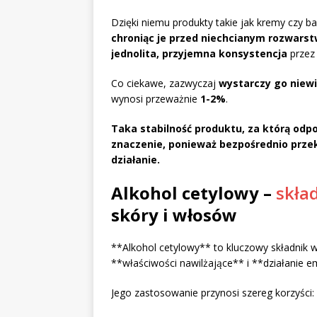
Dzięki niemu produkty takie jak kremy czy 
chroniąc je przed niechcianym rozwars
jednolita, przyjemna konsystencja
przez 
Co ciekawe, zazwyczaj
wystarczy go niewi
wynosi przeważnie
1-2%
.
Taka stabilność produktu, za którą odp
znaczenie, ponieważ bezpośrednio przek
działanie.
Alkohol cetylowy –
skła
skóry i włosów
**Alkohol cetylowy** to kluczowy składnik w
**właściwości nawilżające** i **działanie e
Jego zastosowanie przynosi szereg korzyści: