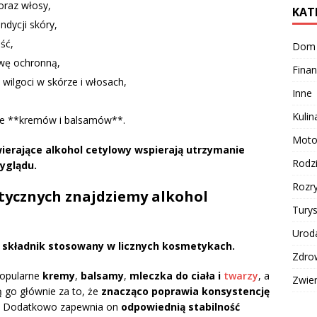
oraz włosy,
KAT
ndycji skóry,
ść,
Dom
twę ochronną,
Finan
ilgoci w skórze i włosach,
Inne
Kulin
ie **kremów i balsamów**.
Moto
ierające alkohol cetylowy wspierają utrzymanie
Rodz
yglądu.
Rozr
tycznych znajdziemy alkohol
Turys
Urod
 składnik stosowany w licznych kosmetykach.
Zdro
popularne
kremy
,
balsamy
,
mleczka do ciała i
twarzy
, a
Zwie
ą go głównie za to, że
znacząco poprawia konsystencję
. Dodatkowo zapewnia on
odpowiednią stabilność