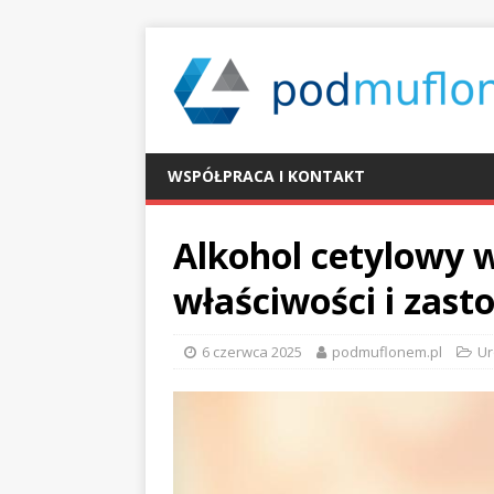
WSPÓŁPRACA I KONTAKT
Alkohol cetylowy 
właściwości i zast
6 czerwca 2025
podmuflonem.pl
U