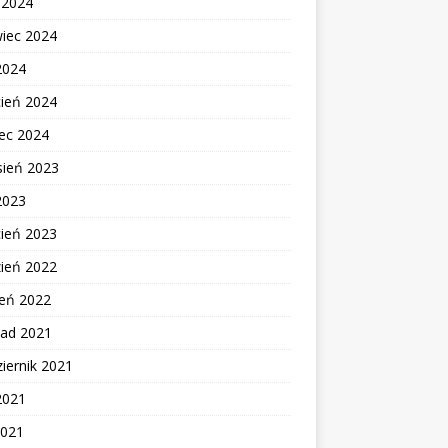
c 2024
wiec 2024
2024
cień 2024
ec 2024
sień 2023
2023
cień 2023
zień 2022
zeń 2022
pad 2021
iernik 2021
2021
2021