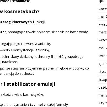
lipie
rdość i stabilność
.
czer
y w kosmetykach?
maj 
zereg kluczowych funkcji.
kwie
ator
, pomagając trwale połączyć składniki na bazie wody i
marz
wrze
biegając jego rozwarstwianiu się,
maj 
owiednią konsystencję i teksturę,
kwie
rzchni skóry delikatny, ochronny film, który zapobiega
ej nawilżoną,
grud
jąc, że stają się przyjemnie gładkie i miękkie w dotyku, co
styc
tendencją do suchości.
listo
 i stabilizator emulsji
paźdz
 składzie wielu kosmetyków.
maj 
luty 
wspiera utrzymanie
stabilności
całej formuły.