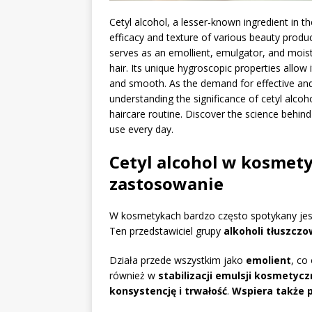
Cetyl alcohol, a lesser-known ingredient in th
efficacy and texture of various beauty product
serves as an emollient, emulgator, and moistu
hair. Its unique hygroscopic properties allow 
and smooth. As the demand for effective and
understanding the significance of cetyl alco
haircare routine. Discover the science behind
use every day.
Cetyl alcohol w kosmety
zastosowanie
W kosmetykach bardzo często spotykany je
Ten przedstawiciel grupy
alkoholi tłuszcz
Działa przede wszystkim jako
emolient
, co
również w
stabilizacji emulsji kosmetyc
konsystencję i trwałość
.
Wspiera także p