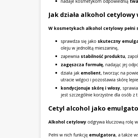
nadaje kosmetykom odpowiednią
twa
Jak działa alkohol cetylow
W kosmetykach alkohol cetylowy pełni s
sprawdza się jako
skuteczny emulg
oleju w jednolitą mieszaninę,
zapewnia
stabilność produktu
, zapo
zagęszcza formułę
, nadając jej odp
działa jak
emolient
, tworząc na powie
utracie wilgoci i pozostawia skórę lepi
kondycjonuje skórę i włosy
, sprawia
jest szczególnie korzystne dla osób z 
Cetyl alcohol jako emulgator
Alkohol cetylowy
odgrywa kluczową rolę w
Pełni w nich funkcję
emulgatora
, a także 