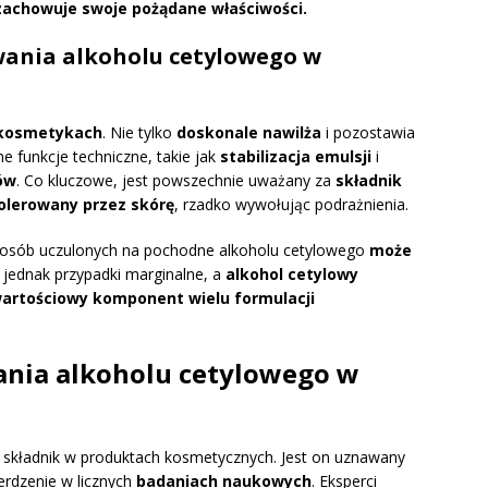
zachowuje swoje pożądane właściwości.
owania alkoholu cetylowego w
 kosmetykach
. Nie tylko
doskonale nawilża
i pozostawia
ne funkcje techniczne, takie jak
stabilizacja emulsji
i
ów
. Co kluczowe, jest powszechnie uważany za
składnik
tolerowany przez skórę
, rzadko wywołując podrażnienia.
upy osób uczulonych na pochodne alkoholu cetylowego
może
o jednak przypadki marginalne, a
alkohol cetylowy
artościowy komponent wielu formulacji
nia alkoholu cetylowego w
 składnik w produktach kosmetycznych. Jest on uznawany
erdzenie w licznych
badaniach naukowych
. Eksperci