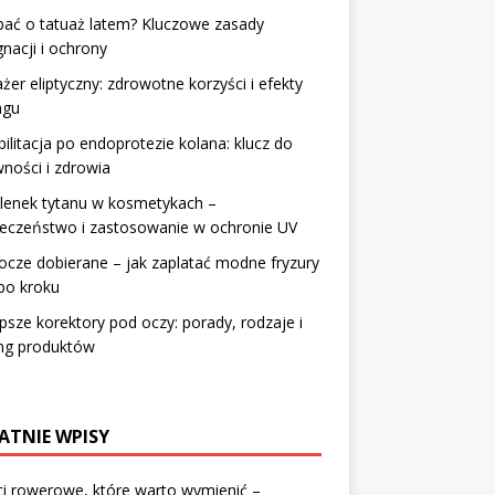
bać o tatuaż latem? Kluczowe zasady
gnacji i ochrony
żer eliptyczny: zdrowotne korzyści i efekty
ngu
ilitacja po endoprotezie kolana: klucz do
ności i zdrowia
lenek tytanu w kosmetykach –
ieczeństwo i zastosowanie w ochronie UV
cze dobierane – jak zaplatać modne fryzury
po kroku
psze korektory pod oczy: porady, rodzaje i
ing produktów
ATNIE WPISY
i rowerowe, które warto wymienić –