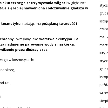
do skutecznego zatrzymywania wilgoci
w głębszych
styc
taje się lepiej nawodniona i odczuwalnie gładsza w
grud
listo
o kosmetyku
, nadając mu
pożądaną twardość i
czer
maj 
ochronny
, określany jako
warstwa okluzyjna
.
Ta
icza nadmierne parowanie wody z naskórka,
marz
ilżenie przez dłuższy czas
.
luty 
owego w kosmetykach:
styc
grud
na skórę,
listo
oduktu,
paźdz
wrze
ą
,
sierp