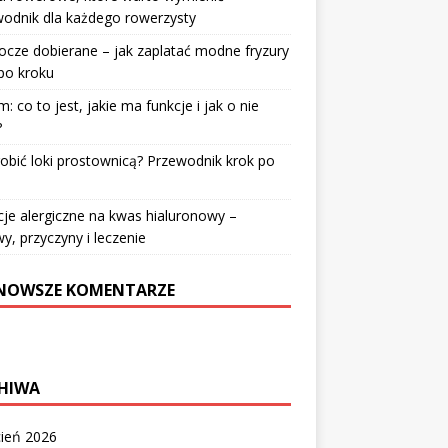
odnik dla każdego rowerzysty
cze dobierane – jak zaplatać modne fryzury
po kroku
: co to jest, jakie ma funkcje i jak o nie
?
robić loki prostownicą? Przewodnik krok po
u
je alergiczne na kwas hialuronowy –
y, przyczyny i leczenie
NOWSZE KOMENTARZE
HIWA
cień 2026