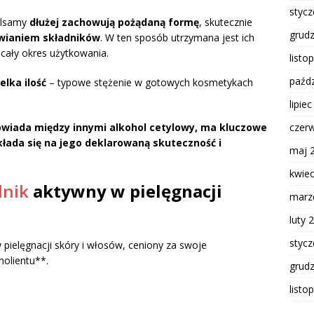
styc
balsamy
dłużej zachowują pożądaną formę
, skutecznie
grud
twianiem składników
. W ten sposób utrzymana jest ich
cały okres użytkowania.
listo
paźdz
elka ilość
– typowe stężenie w gotowych kosmetykach
lipie
czer
owiada między innymi alkohol cetylowy, ma kluczowe
łada się na jego deklarowaną skuteczność i
maj 
kwie
dnik
aktywny w pielęgnacji
marz
luty 
styc
 pielęgnacji skóry i włosów, ceniony za swoje
molientu**.
grud
listo