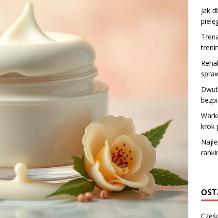
Jak d
pielę
Trena
treni
Rehab
spraw
Dwut
bezp
Warko
krok 
Najle
rank
OST
Częśc