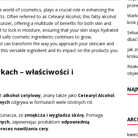
przew
e world of cosmetics, plays a crucial role in enhancing the
Warko
s. Often referred to as Cetearyl Alcohol, this fatty alcohol
krok 
rizer, offering a multitude of benefits for both skin and
it to lock in moisture, ensuring that your skin stays hydrated
Sebum
 safe cosmetic ingredients continues to grow,
dbać
hol can transform the way you approach your skincare and
Jak z
 this versatile ingredient and its impact on the products you
krok
Reakc
kach – właściwości i
objaw
NAJ
st
alkohol cetylowy
, znany także jako
Cetearyl Alcohol
.
owych
odgrywa w formułach wiele istotnych ról.
 oznacza, że
zmiękcza i wygładza skórę
. Pomaga
ARC
znych
, zapewniając produktom
odpowiednią
roces nawilżania cery
.
kwie