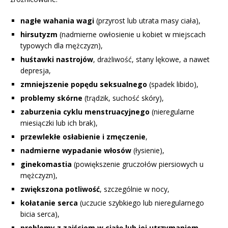
nagłe wahania wagi
(przyrost lub utrata masy ciała),
hirsutyzm
(nadmierne owłosienie u kobiet w miejscach
typowych dla mężczyzn),
huśtawki nastrojów
, drażliwość, stany lękowe, a nawet
depresja,
zmniejszenie popędu seksualnego
(spadek libido),
problemy skórne
(trądzik, suchość skóry),
zaburzenia cyklu menstruacyjnego
(nieregularne
miesiączki lub ich brak),
przewlekłe osłabienie i zmęczenie
,
nadmierne wypadanie włosów
(łysienie),
ginekomastia
(powiększenie gruczołów piersiowych u
mężczyzn),
zwiększona potliwość
, szczególnie w nocy,
kołatanie serca
(uczucie szybkiego lub nieregularnego
bicia serca),
problemy z zajściem w ciążę lub jej utrzymaniem