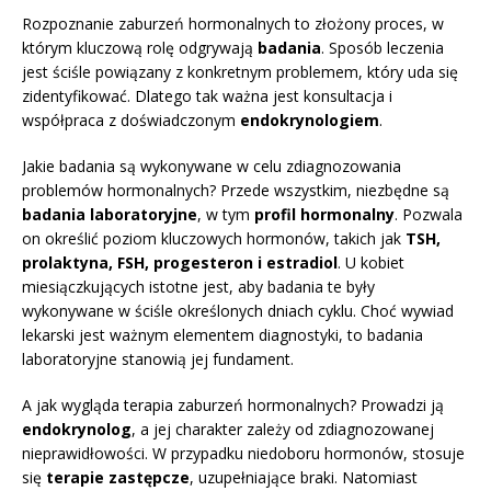
Rozpoznanie zaburzeń hormonalnych to złożony proces, w
którym kluczową rolę odgrywają
badania
. Sposób leczenia
jest ściśle powiązany z konkretnym problemem, który uda się
zidentyfikować. Dlatego tak ważna jest konsultacja i
współpraca z doświadczonym
endokrynologiem
.
Jakie badania są wykonywane w celu zdiagnozowania
problemów hormonalnych? Przede wszystkim, niezbędne są
badania laboratoryjne
, w tym
profil hormonalny
. Pozwala
on określić poziom kluczowych hormonów, takich jak
TSH,
prolaktyna, FSH, progesteron i estradiol
. U kobiet
miesiączkujących istotne jest, aby badania te były
wykonywane w ściśle określonych dniach cyklu. Choć wywiad
lekarski jest ważnym elementem diagnostyki, to badania
laboratoryjne stanowią jej fundament.
A jak wygląda terapia zaburzeń hormonalnych? Prowadzi ją
endokrynolog
, a jej charakter zależy od zdiagnozowanej
nieprawidłowości. W przypadku niedoboru hormonów, stosuje
się
terapie zastępcze
, uzupełniające braki. Natomiast