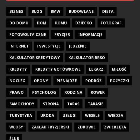
BIZNES
BLOG
BMW
BUDOWLANE
DIETA
DO DOMU
DOM
DOMU
DZIECKO
FOTOGRAF
FOTOWOLTAICZNE
FRYZJER
INFORMACJE
INTERNET
INWESTYCJE
JEDZENIE
KALKULATOR KREDYTOWY
KALKULATOR RRSO
KREDYTY
KREDYTY GOTÓWKOWE
LEKARZ
MIŁOŚĆ
NOCLEG
OPONY
PIENIĄDZE
PODRÓŻ
POŻYCZKI
PRAWO
PSYCHOLOG
RODZINA
ROWER
SAMOCHODY
STRONA
TARAS
TARASIE
TURYSTYKA
URODA
USŁUGI
WESELE
WIEDZA
WŁOSY
ZAKŁAD FRYZJERSKI
ZDROWIE
ZWIERZĘTA
ŚLUB