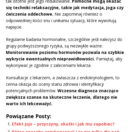
tak istotne jest jego redukowanie.
Pomocne mogą okazać
się techniki relaksacyjne, takie jak medytacja, joga czy
ćwiczenia oddechowe.
Nie zapominaj również o
odpowiedniej ilości snu i unikaniu sytuacji, które wywołują
napięcie.
Regularne badania hormonalne, szczególnie jeśli należysz do
grupy podwyższonego ryzyka, są niezwykle ważne.
Monitorowanie poziomu hormonów pozwala na szybkie
wykrycie ewentualnych nieprawidłowości.
Pamiętaj, aby
wykonywać je zgodnie z zaleceniami lekarza.
Konsultacje z lekarzem, a zwłaszcza z endokrynologiem, to
cenna okazja do oceny stanu zdrowia i identyfikacji
potencjalnych problemów.
Wczesna diagnoza znacząco
zwiększa szanse na skuteczne leczenie, dlatego nie
warto ich lekceważyć.
Powiązane Posty:
Efekt jojo – przyczyny, skutki i jak mu zapobiec?
Różne sposoby antykoncepcji i to nie tylko dla pań