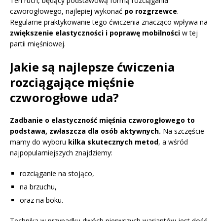
Ten ruch, będący podstawową formą rozciągania
czworogłowego, najlepiej wykonać
po rozgrzewce
.
Regularne praktykowanie tego ćwiczenia znacząco wpływa na
zwiększenie elastyczności i poprawę mobilności
w tej
partii mięśniowej.
Jakie są najlepsze ćwiczenia
rozciągające mięśnie
czworogłowe uda?
Zadbanie o elastyczność mięśnia czworogłowego to
podstawa, zwłaszcza dla osób aktywnych.
Na szczęście
mamy do wyboru
kilka skutecznych metod
, a wśród
najpopularniejszych znajdziemy:
rozciąganie na stojąco,
na brzuchu,
oraz na boku.
Technika w przypadku dwóch pierwszych wariantów jest dość