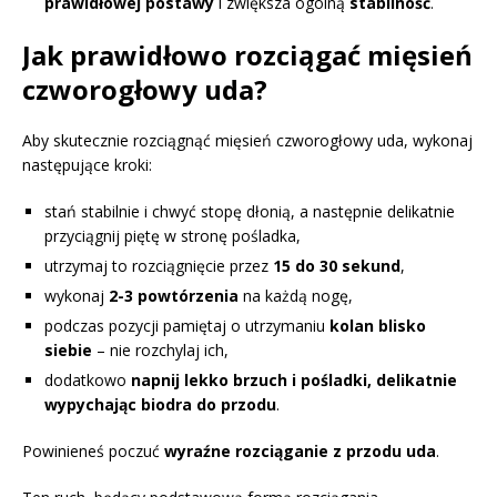
prawidłowej postawy
i zwiększa ogólną
stabilność
.
Jak prawidłowo rozciągać mięsień
czworogłowy uda?
Aby skutecznie rozciągnąć mięsień czworogłowy uda, wykonaj
następujące kroki:
stań stabilnie i chwyć stopę dłonią, a następnie delikatnie
przyciągnij piętę w stronę pośladka,
utrzymaj to rozciągnięcie przez
15 do 30 sekund
,
wykonaj
2-3 powtórzenia
na każdą nogę,
podczas pozycji pamiętaj o utrzymaniu
kolan blisko
siebie
– nie rozchylaj ich,
dodatkowo
napnij lekko brzuch i pośladki, delikatnie
wypychając biodra do przodu
.
Powinieneś poczuć
wyraźne rozciąganie z przodu uda
.