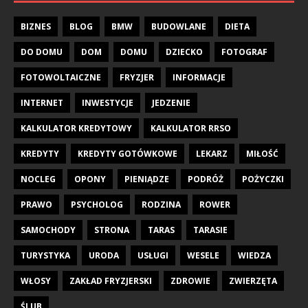
BIZNES
BLOG
BMW
BUDOWLANE
DIETA
DO DOMU
DOM
DOMU
DZIECKO
FOTOGRAF
FOTOWOLTAICZNE
FRYZJER
INFORMACJE
INTERNET
INWESTYCJE
JEDZENIE
KALKULATOR KREDYTOWY
KALKULATOR RRSO
KREDYTY
KREDYTY GOTÓWKOWE
LEKARZ
MIŁOŚĆ
NOCLEG
OPONY
PIENIĄDZE
PODRÓŻ
POŻYCZKI
PRAWO
PSYCHOLOG
RODZINA
ROWER
SAMOCHODY
STRONA
TARAS
TARASIE
TURYSTYKA
URODA
USŁUGI
WESELE
WIEDZA
WŁOSY
ZAKŁAD FRYZJERSKI
ZDROWIE
ZWIERZĘTA
ŚLUB