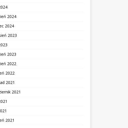
2024
cień 2024
ec 2024
sień 2023
2023
cień 2023
zień 2022
zeń 2022
pad 2021
iernik 2021
2021
2021
zeń 2021