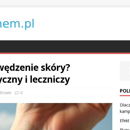
wędzenie skóry?
czny i leczniczy
POL
drowie
0
Dlacz
kamp
Efekt
Etapy