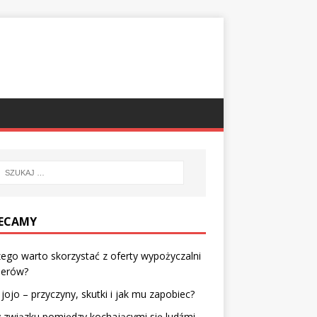
ECAMY
ego warto skorzystać z oferty wypożyczalni
erów?
 jojo – przyczyny, skutki i jak mu zapobiec?
 związku pomiędzy kochającymi się ludźmi