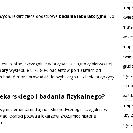
maj 
owych
, lekarz zleca dodatkowe
badania laboratoryjne
. Do
kwie
marz
wrze
maj 
kwie
jest istotne, szczególnie w przypadku diagnozy pierwotnej
grud
kóry
występuje u 70-80% pacjentów po 10 latach od
styc
h badań może prowadzić do szybszego ustalenia przyczyny
listo
ekarskiego i badania fizykalnego?
paźdz
maj 
zowymi elementami diagnostyki medycznej, szczególnie w
luty 
ad lekarski pozwala lekarzowi zrozumieć historię
ce.
styc