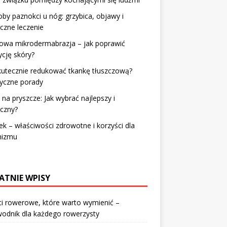
by paznokci u nóg: grzybica, objawy i
czne leczenie
wa mikrodermabrazja – jak poprawić
cję skóry?
kutecznie redukować tkankę tłuszczową?
tyczne porady
na pryszcze: Jak wybrać najlepszy i
czny?
k – właściwości zdrowotne i korzyści dla
nizmu
ATNIE WPISY
i rowerowe, które warto wymienić –
odnik dla każdego rowerzysty