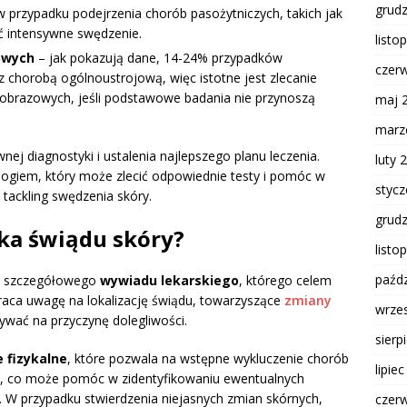
grud
 przypadku podejrzenia chorób pasożytniczych, takich jak
 intensywne swędzenie.
listo
owych
– jak pokazują dane, 14-24% przypadków
czer
 chorobą ogólnoustrojową, więc istotne jest zlecanie
obrazowych, jeśli podstawowe badania nie przynoszą
maj 
marz
nej diagnostyki i ustalenia najlepszego planu leczenia.
luty 
logiem, który może zlecić odpowiednie testy i pomóc w
styc
 tackling swędzenia skóry.
grud
yka świądu skóry?
listo
paźdz
od szczegółowego
wywiadu lekarskiego
, którego celem
raca uwagę na lokalizację świądu, towarzyszące
zmiany
wrze
wać na przyczynę dolegliwości.
sierp
 fizykalne
, które pozwala na wstępne wykluczenie chorób
lipie
ry, co może pomóc w zidentyfikowaniu ewentualnych
. W przypadku stwierdzenia niejasnych zmian skórnych,
czer