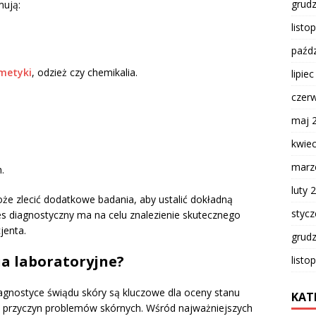
grud
mują:
listo
paźdz
metyki
, odzież czy chemikalia.
lipie
czer
maj 
kwie
marz
.
luty 
e zlecić dodatkowe badania, aby ustalić dokładną
styc
s diagnostyczny ma na celu znalezienie skutecznego
jenta.
grud
a laboratoryjne?
listo
agnostyce świądu skóry są kluczowe dla oceny stanu
KAT
ch przyczyn problemów skórnych. Wśród najważniejszych