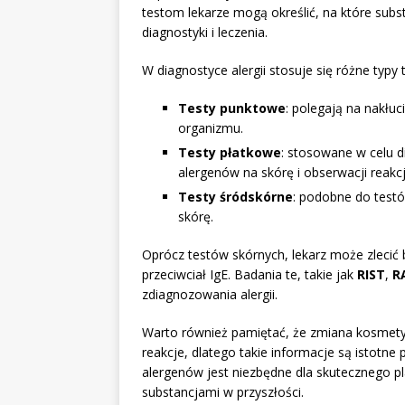
testom lekarze mogą określić, na które subs
diagnostyki i leczenia.
W diagnostyce alergii stosuje się różne typy
Testy punktowe
: polegają na nakłuc
organizmu.
Testy płatkowe
: stosowane w celu d
alergenów na skórę i obserwacji reakcji
Testy śródskórne
: podobne do testó
skórę.
Oprócz testów skórnych, lekarz może zlecić
przeciwciał IgE. Badania te, takie jak
RIST
,
R
zdiagnozowania alergii.
Warto również pamiętać, że zmiana kosmety
reakcje, dlatego takie informacje są istotn
alergenów jest niezbędne dla skutecznego pl
substancjami w przyszłości.