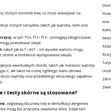
Dom
akość różnych komórek krwi, co może wskazywać na
Finan
Inne
nkcje różnych narządów, takich jak wątroba, nerki oraz
Kulin
rczycy
, w tym TSH, fT3 i fT4 – pomagają zdiagnozować
Moto
re mogą powodować świąd.
Rodz
h
, takich jak ALT i AST – ich wysokie wartości mogą
Rozr
t istotne w kontekście występowania świądu.
Turys
wykrycie ewentualnych chorób, takich jak marskość wątroby
Urod
typu C, ale także na ocenę ogólnego stanu zdrowia
rskości wątroby oraz przewlekłego wirusowego zapalenia
Zdro
y.
Zwie
e i testy skórne są stosowane?
rne
, odgrywają kluczową rolę w identyfikacji alergenów
które mogą być przyczyną swędzenia skóry. Dzięki tym