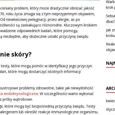
Warko
krok 
oceniany problem, który może drastycznie obniżać jakość
 70. roku życia zmaga się z tym nieprzyjemnym objawem,
Sebum
 Od niewłaściwej pielęgnacji, przez alergie, aż po
dbać
ożliwości są zaskakująco różnorodne. Kluczowym krokiem
Jak z
prowadzenie odpowiednich badań, które pomogą
krok
są niezbędne, aby skutecznie ustalić przyczynę świądu
Reakc
objaw
nie skóry?
NAJ
testy, które mogą pomóc w identyfikacji jego przyczyn.
dań, które mogą dostarczyć istotnych informacji
ARC
strojowe problemy zdrowotne, takie jak niewydolność
ia endokrynologiczne
. W szczególności warto wykonać
raz próby wątrobowe.
kwie
gii, które mogą być bezpośrednią przyczyną świądu. Testy
styc
 alergenem lub określić reakcje immunologiczne organizmu.