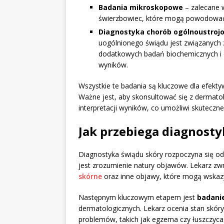
Badania mikroskopowe
– zalecane w
świerzbowiec, które mogą powodować
Diagnostyka chorób ogólnoustroj
uogólnionego świądu jest związanych z
dodatkowych badań biochemicznych i 
wyników.
Wszystkie te badania są kluczowe dla efektyw
Ważne jest, aby skonsultować się z dermato
interpretacji wyników, co umożliwi skuteczne
Jak przebiega diagnost
Diagnostyka świądu skóry rozpoczyna się 
jest zrozumienie natury objawów. Lekarz zw
skórne
oraz inne objawy, które mogą wskazy
Następnym kluczowym etapem jest
badanie
dermatologicznych. Lekarz ocenia stan skó
problemów, takich jak egzema czy łuszczyca