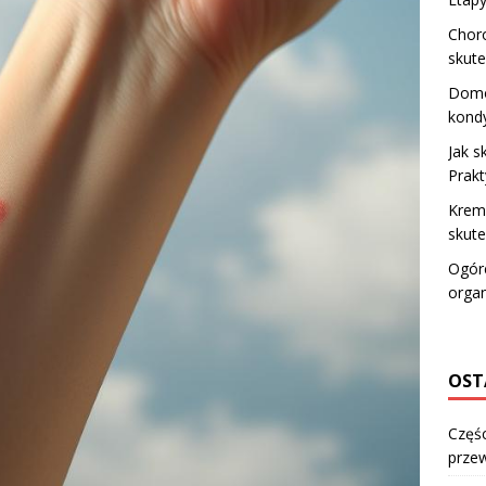
Choro
skute
Domo
kondy
Jak s
Prak
Krem 
skute
Ogóre
orga
OST
Częśc
przew