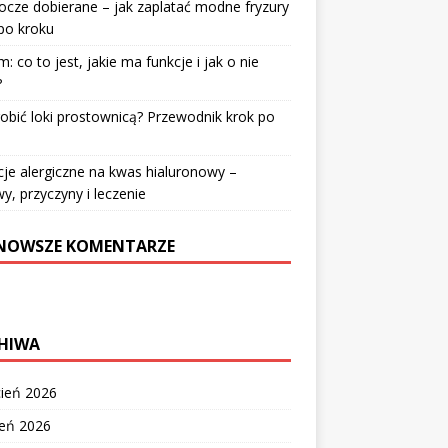
cze dobierane – jak zaplatać modne fryzury
po kroku
: co to jest, jakie ma funkcje i jak o nie
?
robić loki prostownicą? Przewodnik krok po
u
je alergiczne na kwas hialuronowy –
y, przyczyny i leczenie
NOWSZE KOMENTARZE
HIWA
cień 2026
zeń 2026