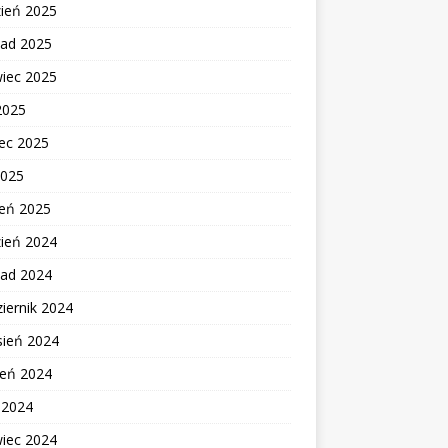
zień 2025
pad 2025
wiec 2025
2025
ec 2025
2025
zeń 2025
zień 2024
pad 2024
iernik 2024
sień 2024
ień 2024
c 2024
wiec 2024