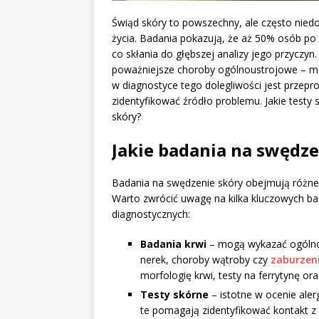
Świąd skóry to powszechny, ale często nied
życia. Badania pokazują, że aż 50% osób po
co skłania do głębszej analizy jego przyczyn.
poważniejsze choroby ogólnoustrojowe – m
w diagnostyce tego dolegliwości jest prze
zidentyfikować źródło problemu. Jakie testy 
skóry?
Jakie badania na swędze
Badania na swędzenie skóry obejmują różne 
Warto zwrócić uwagę na kilka kluczowych ba
diagnostycznych:
Badania krwi
– mogą wykazać ogólnou
nerek, choroby wątroby czy
zaburzen
morfologię krwi, testy na ferrytynę o
Testy skórne
– istotne w ocenie aler
te pomagają zidentyfikować kontakt z