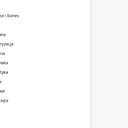
se i biznes
aria
ryzacja
ina
ywka
tyka
a
wie
rzęta