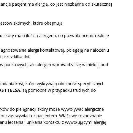
tancje pacjent ma alergię, co jest niezbędne do skutecznej
 testów skórnych, które obejmują:
iu skóry małą ilością alergenu, co pozwala ocenić reakcję
iagnozowania alergii kontaktowej, polegają na nałożeniu
 przez kilka dni.
w punktowych, ale alergen wprowadza się w iniekcji pod
 badania krwi, które wykrywają obecność specyficznych
AST
i
ELSA
, są pomocne w przypadku trudnych do
ków do pielęgnacji skóry może wywoływać alergiczne
e podczas wywiadu z pacjentem. Właściwe rozpoznanie
anu leczenia i unikania kontaktu z wywołującymi alergię