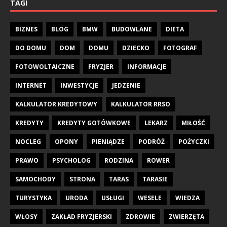
TAGI
BIZNES
BLOG
BMW
BUDOWLANE
DIETA
DO DOMU
DOM
DOMU
DZIECKO
FOTOGRAF
FOTOWOLTAICZNE
FRYZJER
INFORMACJE
INTERNET
INWESTYCJE
JEDZENIE
KALKULATOR KREDYTOWY
KALKULATOR RRSO
KREDYTY
KREDYTY GOTÓWKOWE
LEKARZ
MIŁOŚĆ
NOCLEG
OPONY
PIENIĄDZE
PODRÓŻ
POŻYCZKI
PRAWO
PSYCHOLOG
RODZINA
ROWER
SAMOCHODY
STRONA
TARAS
TARASIE
TURYSTYKA
URODA
USŁUGI
WESELE
WIEDZA
WŁOSY
ZAKŁAD FRYZJERSKI
ZDROWIE
ZWIERZĘTA