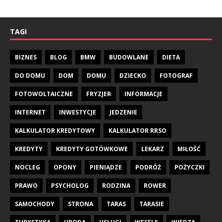
TAGI
BIZNES
BLOG
BMW
BUDOWLANE
DIETA
DO DOMU
DOM
DOMU
DZIECKO
FOTOGRAF
FOTOWOLTAICZNE
FRYZJER
INFORMACJE
INTERNET
INWESTYCJE
JEDZENIE
KALKULATOR KREDYTOWY
KALKULATOR RRSO
KREDYTY
KREDYTY GOTÓWKOWE
LEKARZ
MIŁOŚĆ
NOCLEG
OPONY
PIENIĄDZE
PODRÓŻ
POŻYCZKI
PRAWO
PSYCHOLOG
RODZINA
ROWER
SAMOCHODY
STRONA
TARAS
TARASIE