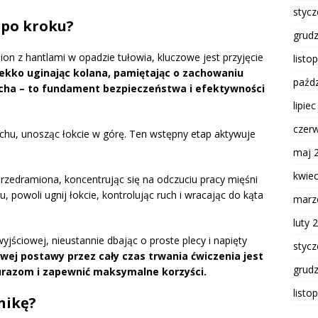
styc
 po kroku?
grud
n z hantlami w opadzie tułowia, kluczowe jest przyjęcie
listo
 lekko uginając kolana, pamiętając o zachowaniu
paźdz
ucha – to fundament bezpieczeństwa i efektywności
lipie
czer
ruchu, unosząc łokcie w górę. Ten wstępny etap aktywuje
maj 
kwie
zedramiona, koncentrując się na odczuciu pracy mięśni
, powoli ugnij łokcie, kontrolując ruch i wracając do kąta
marz
luty 
jściowej, nieustannie dbając o proste plecy i napięty
styc
wej postawy przez cały czas trwania ćwiczenia jest
grud
urazom i zapewnić maksymalne korzyści.
listo
nikę?