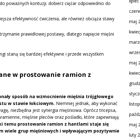
lipie
do poważnych kontuzji. dobierz ciężar odpowiednio do
czer
iejsza efektywność ćwiczenia, ale również obciąża stawy
maj 
kwie
 utrzymanie prawidłowej postawy, dlatego napięcie mięśni
marz
wrze
gi staną się bardziej efektywne i przede wszystkim
maj 
kwie
ane w prostowanie ramion z
grud
styc
onały sposób na wzmocnienie mięśnia trójgłowego
ostu w stawie łokciowym.
Niemniej jednak, aby wykonać
listo
gę, niezbędna jest synergia mięśniowa. Oprócz tricepsa,
paźdz
amienne, mięśnie pleców oraz pośladki, które zapewniają
ki temu prostowanie ramion z hantlami staje się
maj 
 wiele grup mięśniowych i wpływającym pozytywnie
luty 