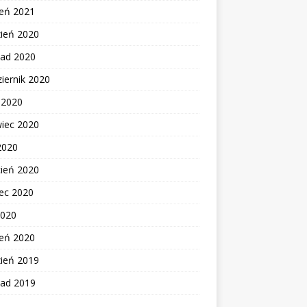
zeń 2021
zień 2020
pad 2020
iernik 2020
c 2020
wiec 2020
2020
cień 2020
ec 2020
2020
zeń 2020
zień 2019
pad 2019