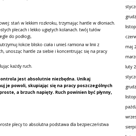
styc
grud
owej: stań w lekkim rozkroku, trzymając hantle w dłoniach.
listo
stych plecach i lekko ugiętych kolanach. twój tułów
egle do podłogi,
czer
trzymuj łokcie blisko ciała i unieś ramiona w linii z
maj 
, unosząc hantle za siebie i koncentrując się na pracy
marz
lując każdy ruch.
luty 
styc
ntrola jest absolutnie niezbędna. Unikaj
j je powoli, skupiając się na pracy poszczególnych
grud
proste, a brzuch napięty. Ruch powinien być płynny,
listo
paźdz
wrze
proste plecy to absolutna podstawa dla bezpieczeństwa
sierp