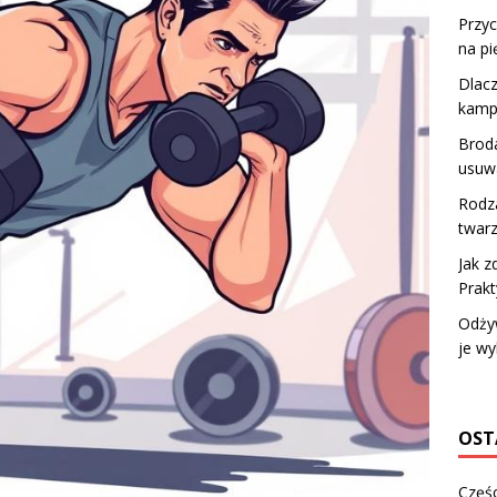
Przy
na pi
Dlacz
kamp
Broda
usuw
Rodza
twarz
Jak z
Prak
Odżyw
je wy
OST
Częśc