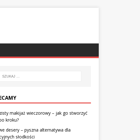
ECAMY
isty makijaż wieczorowy – jak go stworzyć
po kroku?
e desery – pyszna alternatywa dla
cyjnych słodkości