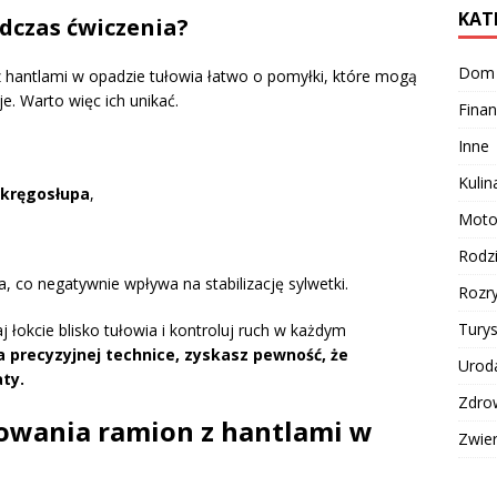
KAT
odczas ćwiczenia?
Dom
hantlami w opadzie tułowia łatwo o pomyłki, które mogą
e. Warto więc ich unikać.
Finan
Inne
Kulin
 kręgosłupa
,
Moto
Rodz
, co negatywnie wpływa na stabilizację sylwetki.
Rozr
Turys
 łokcie blisko tułowia i kontroluj ruch w każdym
na precyzyjnej technice, zyskasz pewność, że
Urod
ty.
Zdro
stowania ramion z hantlami w
Zwie