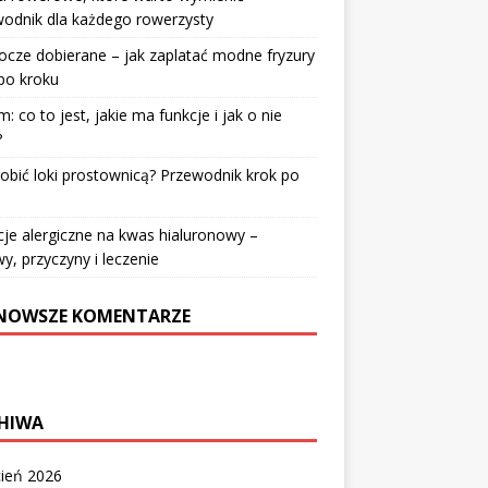
odnik dla każdego rowerzysty
cze dobierane – jak zaplatać modne fryzury
po kroku
: co to jest, jakie ma funkcje i jak o nie
?
robić loki prostownicą? Przewodnik krok po
u
je alergiczne na kwas hialuronowy –
y, przyczyny i leczenie
NOWSZE KOMENTARZE
HIWA
cień 2026