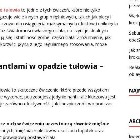
przew
e tułowia
to jedno z tych ćwiczeń, które nie tylko
Warko
żuje wiele innych grup mięśniowych, takich jak plecy i
krok 
luczowe dla osiągnięcia maksymalnych efektów i uniknięcia
raz świadomości własnego ciała, co czyni je idealnym
Sebum
iłę i stabilność górnej części ciała. Zrozumienie, jak
dbać
 korzyści płyną z jego regularnego stosowania, może
Jak z
krok
antlami w opadzie tułowia –
Reakc
objaw
łowia to skuteczne ćwiczenie, które przede wszystkim
NAJ
 je wykonać, potrzebujesz jedynie hantli, ale kluczowa jest
uje zarówno efektywność, jak i bezpieczeństwo podczas
ARC
ócz nich w ćwiczeniu uczestniczą również mięśnie
nnych, mięśniach pleców w okolicach łopatek oraz
kwie
ć prawidłową postawę ciała.