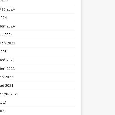
c 2024
wiec 2024
2024
cień 2024
ec 2024
sień 2023
2023
cień 2023
zień 2022
zeń 2022
pad 2021
iernik 2021
2021
2021