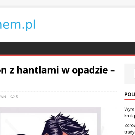
n z hantlami w opadzie –
POL
owie
0
Wyraz
krok 
Zdrow
trady