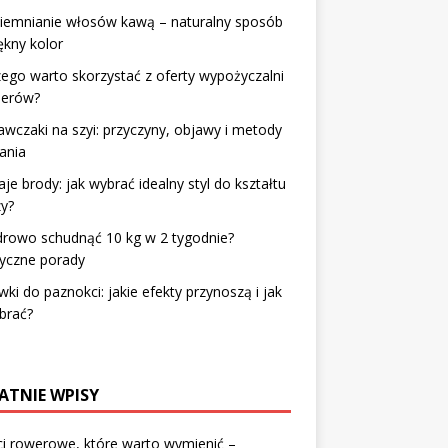
ciemnianie włosów kawą – naturalny sposób
ękny kolor
ego warto skorzystać z oferty wypożyczalni
erów?
wczaki na szyi: przyczyny, objawy i metody
ania
je brody: jak wybrać idealny styl do kształtu
y?
drowo schudnąć 10 kg w 2 tygodnie?
tyczne porady
ki do paznokci: jakie efekty przynoszą i jak
brać?
ATNIE WPISY
i rowerowe, które warto wymienić –