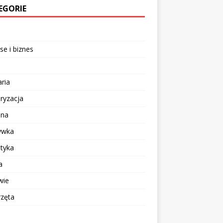
EGORIE
se i biznes
aria
ryzacja
ina
ywka
tyka
a
wie
rzęta