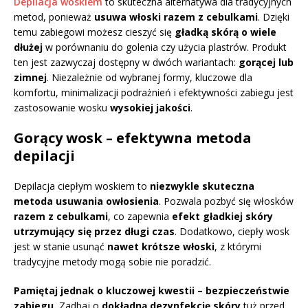
Depilacja woskiem
to skuteczna alternatywa dla tradycyjnych
metod, ponieważ
usuwa włoski razem z cebulkami
. Dzięki
temu zabiegowi możesz cieszyć się
gładką skórą o wiele
dłużej
w porównaniu do golenia czy użycia plastrów. Produkt
ten jest zazwyczaj dostępny w dwóch wariantach:
gorącej lub
zimnej
. Niezależnie od wybranej formy, kluczowe dla
komfortu, minimalizacji podrażnień i efektywności zabiegu jest
zastosowanie wosku
wysokiej jakości
.
Gorący wosk – efektywna metoda
depilacji
Depilacja ciepłym woskiem to
niezwykle skuteczna
metoda usuwania owłosienia
. Pozwala pozbyć się włosków
razem z cebulkami
, co zapewnia
efekt gładkiej skóry
utrzymujący się przez długi czas
. Dodatkowo, ciepły wosk
jest w stanie usunąć
nawet krótsze włoski
, z którymi
tradycyjne metody mogą sobie nie poradzić.
Pamiętaj jednak o kluczowej kwestii – bezpieczeństwie
zabiegu.
Zadbaj o
dokładną dezynfekcję skóry
tuż przed