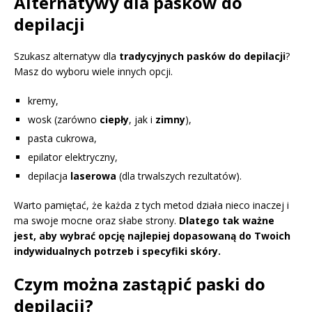
Alternatywy dla pasków do
depilacji
Szukasz alternatyw dla
tradycyjnych pasków do depilacji
?
Masz do wyboru wiele innych opcji.
kremy,
wosk (zarówno
ciepły
, jak i
zimny
),
pasta cukrowa,
epilator elektryczny,
depilacja
laserowa
(dla trwalszych rezultatów).
Warto pamiętać, że każda z tych metod działa nieco inaczej i
ma swoje mocne oraz słabe strony.
Dlatego tak ważne
jest, aby wybrać opcję najlepiej dopasowaną do Twoich
indywidualnych potrzeb i specyfiki skóry.
Czym można zastąpić paski do
depilacji?