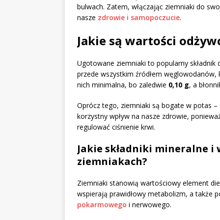
bulwach. Zatem, włączając ziemniaki do swo
nasze
zdrowie i samopoczucie
.
Jakie są wartości odży
Ugotowane ziemniaki to popularny składnik 
przede wszystkim źródłem węglowodanów, k
nich minimalna, bo zaledwie
0,10 g
, a błonn
Oprócz tego, ziemniaki są bogate w potas –
korzystny wpływ na nasze zdrowie, poniew
regulować ciśnienie krwi.
Jakie składniki mineralne i
ziemniakach?
Ziemniaki stanowią wartościowy element diety
wspierają prawidłowy metabolizm, a także 
pokarmowego
i nerwowego.