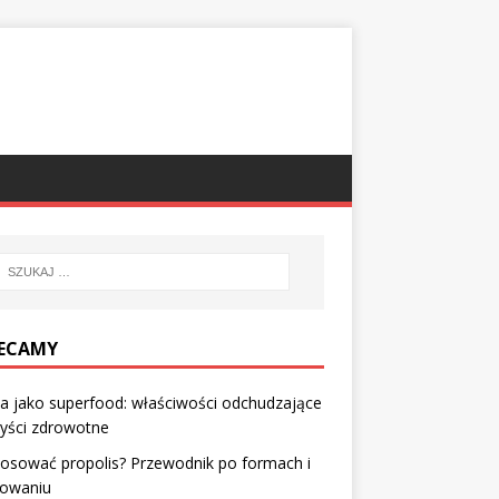
ECAMY
a jako superfood: właściwości odchudzające
zyści zdrowotne
tosować propolis? Przewodnik po formach i
owaniu