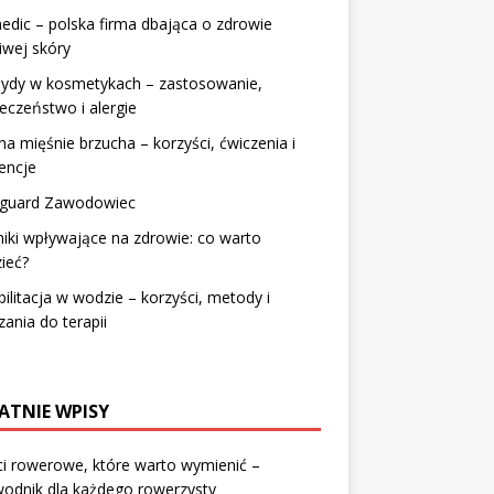
dic – polska firma dbająca o zdrowie
iwej skóry
hydy w kosmetykach – zastosowanie,
eczeństwo i alergie
na mięśnie brzucha – korzyści, ćwiczenia i
encje
guard Zawodowiec
iki wpływające na zdrowie: co warto
ieć?
ilitacja w wodzie – korzyści, metody i
ania do terapii
ATNIE WPISY
i rowerowe, które warto wymienić –
odnik dla każdego rowerzysty