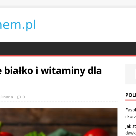
 białko i witaminy dla
POL
ulinaria
0
Fasol
i kor
Jak s
dawk