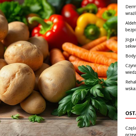
Derme
wrażl
Alde
bezpi
Joga 
sekw
Body
Czynn
wiedz
Rehab
wskaz
OST
Częśc
przew