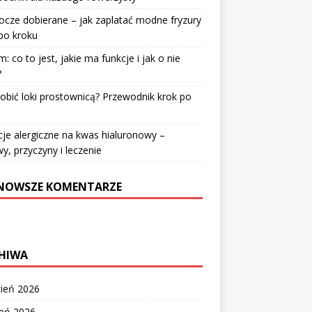
cze dobierane – jak zaplatać modne fryzury
po kroku
: co to jest, jakie ma funkcje i jak o nie
?
robić loki prostownicą? Przewodnik krok po
u
je alergiczne na kwas hialuronowy –
y, przyczyny i leczenie
NOWSZE KOMENTARZE
HIWA
cień 2026
zeń 2026