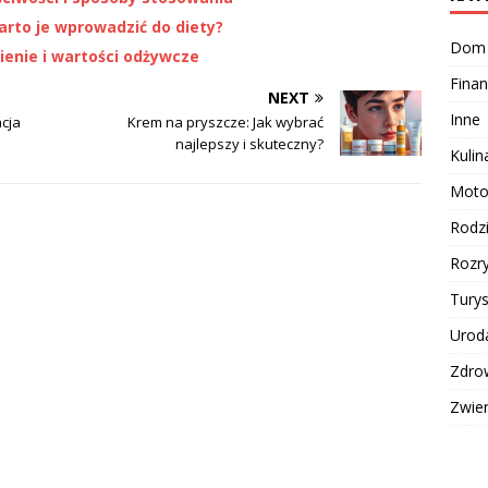
arto je wprowadzić do diety?
Dom
ienie i wartości odżywcze
Finan
NEXT
Inne
cja
Krem na pryszcze: Jak wybrać
najlepszy i skuteczny?
Kulin
Moto
Rodz
Rozr
Turys
Urod
Zdro
Zwie