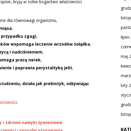
pisie, kryją w sobie bogactwo właściwości
grud
listo
totne dla równowagi organizmu,
paźdz
 mięsa
,
 przypadku zgagi
,
lipie
iaków wspomaga leczenie wrzodów żołądka
,
czer
zycą i nadciśnieniem
,
maj 
spomaga pracę nerek
,
kwie
enie i poprawia perystaltykę jelit
,
marz
tudzeniu, działa jak prebiotyk, odżywiając
luty 
styc
aściwości
.
grud
listo
ty i zdrowe nawyki żywieniowe
KAT
ciwości i sposoby stosowania