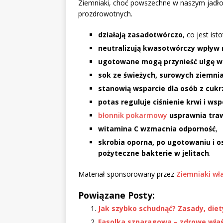
Ziemniaki, choć powszechne w naszym jadłos
prozdrowotnych.
działają zasadotwórczo
, co jest is
neutralizują kwasotwórczy wpływ
ugotowane mogą przynieść ulgę w
sok ze świeżych, surowych ziemn
stanowią wsparcie dla osób z cukr
potas reguluje ciśnienie krwi i w
błonnik pokarmowy
usprawnia trawi
witamina C wzmacnia odporność
,
skrobia oporna, po ugotowaniu i os
pożyteczne bakterie w jelitach
.
Materiał sponsorowany przez
Ziemniaki wł
Powiązane Posty:
Jak szybko schudnąć? Zasady, die
Fasolka szparagowa – zdrowe właś