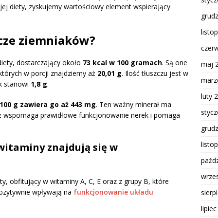
jej diety, zyskujemy wartościowy element wspierający
grud
listo
wcze ziemniaków?
czer
diety, dostarczający około
73 kcal w 100 gramach
. Są one
maj 
tórych w porcji znajdziemy aż
20,01 g
. Ilość tłuszczu jest w
marz
ik stanowi
1,8 g
.
luty 
100 g zawiera go aż 443 mg
. Ten ważny minerał ma
styc
aż wspomaga prawidłowe funkcjonowanie nerek i pomaga
grud
listo
 witaminy znajdują się w
paźdz
wrze
, obfitujący w witaminy A, C, E oraz z grupy B, które
pozytywnie wpływają na
funkcjonowanie układu
sierp
lipie