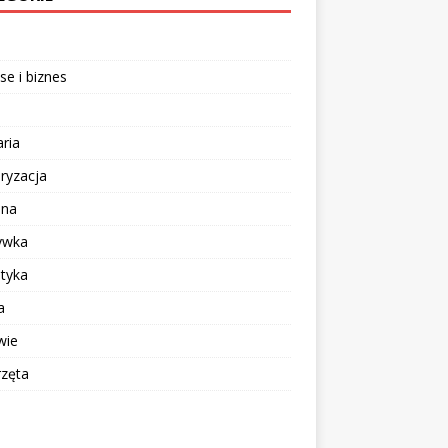
se i biznes
aria
ryzacja
ina
ywka
tyka
a
wie
rzęta