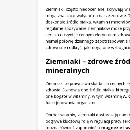
Ziemniaki, często niedoceniane, skrywają w
mogą znacząco wpłynąć na nasze zdrowie. To
doskonałe źródło białka, witamin i minerałó
regularne spożywanie ziemniaków może przycz
serca, co czyni je cennym elementem zdrowej
niemal połowę dziennego zapotrzebowania na
zdrowotne i odkryć, jak mogą one wzbogacić
Ziemniaki – zdrowe źród
mineralnych
Ziemniaki to prawdziwa skarbnica cennych s
zdrowie. Stanowią one źródło białka, któr
one bogate w witaminy, w tym witaminę
A
,
funkcjonowania organizmu.
Oprócz witamin, ziemniaki dostarczają nam 
odgrywa kluczową rolę w regulacji pracy ser
można również zapomnieć o
magnezie
i
w