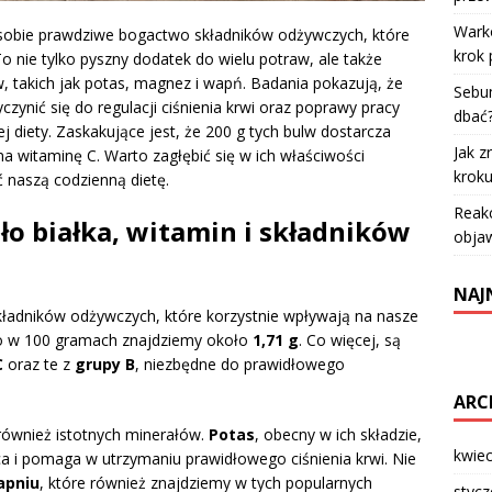
Warko
 sobie prawdziwe bogactwo składników odżywczych, które
krok 
 nie tylko pyszny dodatek do wielu potraw, ale także
w, takich jak potas, magnez i wapń. Badania pokazują, że
Sebum
ynić się do regulacji ciśnienia krwi oraz poprawy pracy
dbać
 diety. Zaskakujące jest, że 200 g tych bulw dostarcza
Jak z
 witaminę C. Warto zagłębić się w ich właściwości
krok
 naszą codzienną dietę.
Reakc
ło białka, witamin i składników
objaw
NAJ
kładników odżywczych, które korzystnie wpływają na nasze
ego w 100 gramach znajdziemy około
1,71 g
. Co więcej, są
C
oraz te z
grupy B
, niezbędne do prawidłowego
ARC
również istotnych minerałów.
Potas
, obecny w ich składzie,
kwie
ca i pomaga w utrzymaniu prawidłowego ciśnienia krwi. Nie
apniu
, które również znajdziemy w tych popularnych
styc