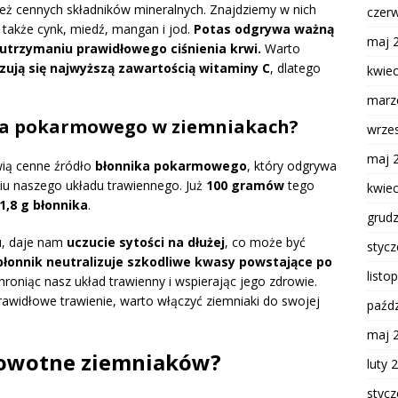
ież cennych składników mineralnych. Znajdziemy w nich
czer
 także cynk, miedź, mangan i jod.
Potas odgrywa ważną
maj 
 utrzymaniu prawidłowego ciśnienia krwi.
Warto
zują się najwyższą zawartością witaminy C
, dlatego
kwie
marz
nika pokarmowego w ziemniakach?
wrze
maj 
wią cenne źródło
błonnika pokarmowego
, który odgrywa
u naszego układu trawiennego. Już
100 gramów
tego
kwie
1,8 g błonnika
.
grud
ku, daje nam
uczucie sytości na dłużej
, co może być
styc
błonnik neutralizuje szkodliwe kwasy powstające po
listo
chroniąc nasz układ trawienny i wspierając jego zdrowie.
rawidłowe trawienie, warto włączyć ziemniaki do swojej
paźdz
maj 
drowotne ziemniaków?
luty 
styc