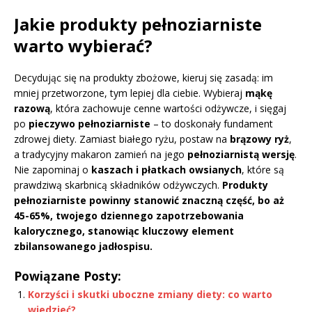
Jakie produkty pełnoziarniste
warto wybierać?
Decydując się na produkty zbożowe, kieruj się zasadą: im
mniej przetworzone, tym lepiej dla ciebie. Wybieraj
mąkę
razową
, która zachowuje cenne wartości odżywcze, i sięgaj
po
pieczywo pełnoziarniste
– to doskonały fundament
zdrowej diety. Zamiast białego ryżu, postaw na
brązowy ryż
,
a tradycyjny makaron zamień na jego
pełnoziarnistą wersję
.
Nie zapominaj o
kaszach i płatkach owsianych
, które są
prawdziwą skarbnicą składników odżywczych.
Produkty
pełnoziarniste powinny stanowić znaczną część, bo aż
45-65%, twojego dziennego zapotrzebowania
kalorycznego, stanowiąc kluczowy element
zbilansowanego jadłospisu.
Powiązane Posty:
Korzyści i skutki uboczne zmiany diety: co warto
wiedzieć?