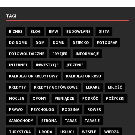
TAGI
BIZNES
BLOG
BMW
BUDOWLANE
DIETA
DO DOMU
DOM
DOMU
DZIECKO
FOTOGRAF
FOTOWOLTAICZNE
FRYZJER
INFORMACJE
INTERNET
INWESTYCJE
JEDZENIE
KALKULATOR KREDYTOWY
KALKULATOR RRSO
KREDYTY
KREDYTY GOTÓWKOWE
LEKARZ
MIŁOŚĆ
NOCLEG
OPONY
PIENIĄDZE
PODRÓŻ
POŻYCZKI
PRAWO
PSYCHOLOG
RODZINA
ROWER
SAMOCHODY
STRONA
TARAS
TARASIE
TURYSTYKA
URODA
USŁUGI
WESELE
WIEDZA