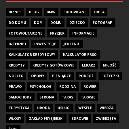
BIZNES
BLOG
BMW
BUDOWLANE
DIETA
DO DOMU
DOM
DOMU
DZIECKO
FOTOGRAF
FOTOWOLTAICZNE
FRYZJER
INFORMACJE
INTERNET
INWESTYCJE
JEDZENIE
KALKULATOR KREDYTOWY
KALKULATOR RRSO
KREDYTY
KREDYTY GOTÓWKOWE
LEKARZ
MIŁOŚĆ
NOCLEG
OPONY
PIENIĄDZE
PODRÓŻ
POŻYCZKI
PRAWO
PSYCHOLOG
RODZINA
ROWER
SAMOCHODY
STRONA
TARAS
TARASIE
TURYSTYKA
URODA
USŁUGI
WESELE
WIEDZA
WŁOSY
ZAKŁAD FRYZJERSKI
ZDROWIE
ZWIERZĘTA