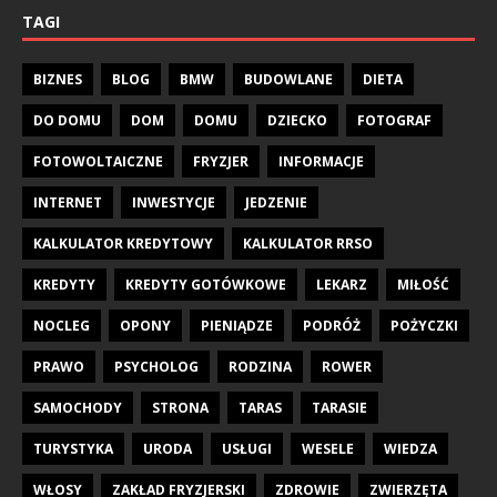
TAGI
BIZNES
BLOG
BMW
BUDOWLANE
DIETA
DO DOMU
DOM
DOMU
DZIECKO
FOTOGRAF
FOTOWOLTAICZNE
FRYZJER
INFORMACJE
INTERNET
INWESTYCJE
JEDZENIE
KALKULATOR KREDYTOWY
KALKULATOR RRSO
KREDYTY
KREDYTY GOTÓWKOWE
LEKARZ
MIŁOŚĆ
NOCLEG
OPONY
PIENIĄDZE
PODRÓŻ
POŻYCZKI
PRAWO
PSYCHOLOG
RODZINA
ROWER
SAMOCHODY
STRONA
TARAS
TARASIE
TURYSTYKA
URODA
USŁUGI
WESELE
WIEDZA
WŁOSY
ZAKŁAD FRYZJERSKI
ZDROWIE
ZWIERZĘTA