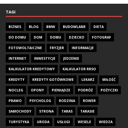
TAGI
BIZNES
BLOG
BMW
BUDOWLANE
DIETA
DO DOMU
DOM
DOMU
DZIECKO
FOTOGRAF
FOTOWOLTAICZNE
FRYZJER
INFORMACJE
INTERNET
INWESTYCJE
JEDZENIE
KALKULATOR KREDYTOWY
KALKULATOR RRSO
KREDYTY
KREDYTY GOTÓWKOWE
LEKARZ
MIŁOŚĆ
NOCLEG
OPONY
PIENIĄDZE
PODRÓŻ
POŻYCZKI
PRAWO
PSYCHOLOG
RODZINA
ROWER
SAMOCHODY
STRONA
TARAS
TARASIE
TURYSTYKA
URODA
USŁUGI
WESELE
WIEDZA