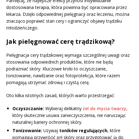
Pamiętaj, że najlepsze efekty przynosi indywidualnie
dostosowana terapia, która powinna być opracowana przez
lekarza. Dzięki odpowiedniej pielęgnacji oraz leczeniu, można
znacząco poprawić stan cery i ograniczyć objawy trądziku
młodzieńczego.
Jak pielęgnować cerę trądzikową?
Pielęgnacja cery trądzikowej wymaga szczególnej uwagi oraz
stosowania odpowiednich produktów, które nie będą
podrażniać skóry. Kluczowe kroki to oczyszczanie,
tonizowanie, nawilżanie oraz fotoprotekcja, które razem
pomagają utrzymać zdrową i czystą cerę.
Oto kilka istotnych zasad, których warto przestrzegać:
Oczyszczanie:
Wybieraj delikatny
żel do mycia twarzy
,
który skutecznie usuwa zanieczyszczenia, nie naruszając
naturalnej bariery ochronnej skóry.
Tonizowanie:
Używaj
toników regulujących
, które
pomagają przywrócić pH skóry oraz przygotować ją do