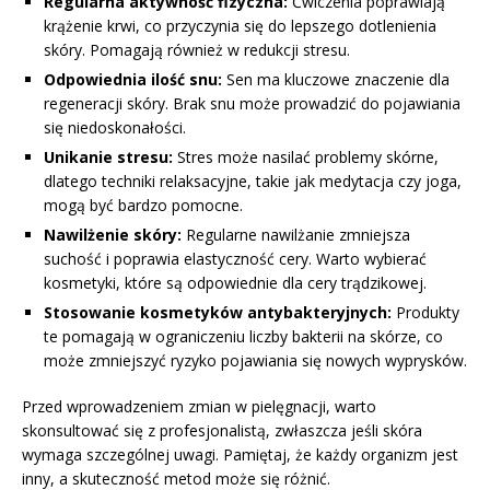
Regularna aktywność fizyczna:
Ćwiczenia poprawiają
krążenie krwi, co przyczynia się do lepszego dotlenienia
skóry. Pomagają również w redukcji stresu.
Odpowiednia ilość snu:
Sen ma kluczowe znaczenie dla
regeneracji skóry. Brak snu może prowadzić do pojawiania
się niedoskonałości.
Unikanie stresu:
Stres może nasilać problemy skórne,
dlatego techniki relaksacyjne, takie jak medytacja czy joga,
mogą być bardzo pomocne.
Nawilżenie skóry:
Regularne nawilżanie zmniejsza
suchość i poprawia elastyczność cery. Warto wybierać
kosmetyki, które są odpowiednie dla cery trądzikowej.
Stosowanie kosmetyków antybakteryjnych:
Produkty
te pomagają w ograniczeniu liczby bakterii na skórze, co
może zmniejszyć ryzyko pojawiania się nowych wyprysków.
Przed wprowadzeniem zmian w pielęgnacji, warto
skonsultować się z profesjonalistą, zwłaszcza jeśli skóra
wymaga szczególnej uwagi. Pamiętaj, że każdy organizm jest
inny, a skuteczność metod może się różnić.