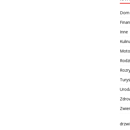
Dom
Finan
Inne
Kulin
Moto
Rodz
Rozr
Turys
Urod
Zdro
Zwie
drzwi