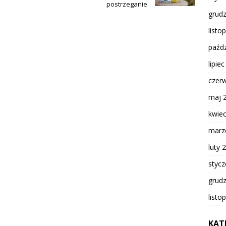
postrzeganie
grud
listo
paźdz
lipie
czer
maj 
kwie
marz
luty 
styc
grud
listo
KAT