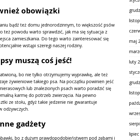
wnież obowiązki
grud
listo
aniu bądź też domu jednorodzinnym, to większość psów
czer
go też powodu warto sprawdzić, jak ma się sytuacja z
ejsca zamieszkania. Do tego warto zainteresować się
maj 
tencjalnie wstąpi szeregi naszej rodziny.
marz
i
psy
muszą coś jeść!
luty 
styc
twioną, bo nie tylko otrzymujemy wyprawkę, ale też
aje żywieniowe takiego psa. Na początku powinien jeść
grud
 nierasowych lub znalezionych psach warto poradzić się
listo
ymalną karmę do potrzeb zwierzęcia. Na pewno
sztki ze stołu, gdyż takie jedzenie nie gwarantuje
paźdz
ów odżywczych.
wrze
inne gadżety
sierp
lipie
zabawki, bo z dużym prawdopodobieństwem pod zębami i