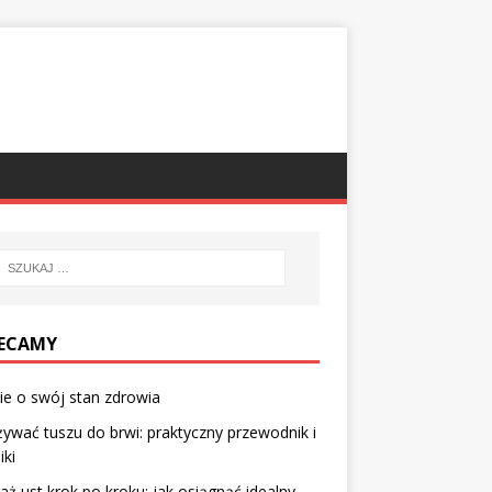
ECAMY
e o swój stan zdrowia
żywać tuszu do brwi: praktyczny przewodnik i
iki
aż ust krok po kroku: jak osiągnąć idealny