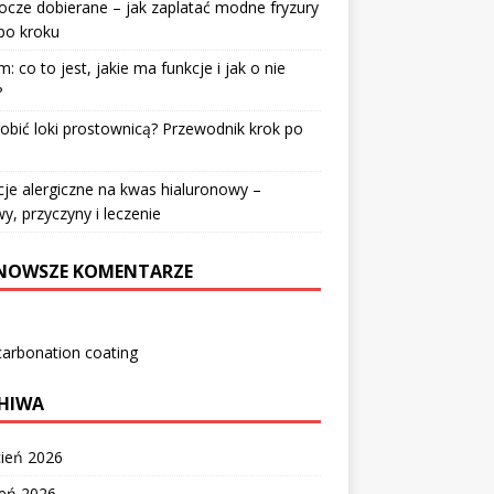
cze dobierane – jak zaplatać modne fryzury
po kroku
: co to jest, jakie ma funkcje i jak o nie
?
robić loki prostownicą? Przewodnik krok po
u
je alergiczne na kwas hialuronowy –
y, przyczyny i leczenie
NOWSZE KOMENTARZE
carbonation coating
HIWA
cień 2026
zeń 2026