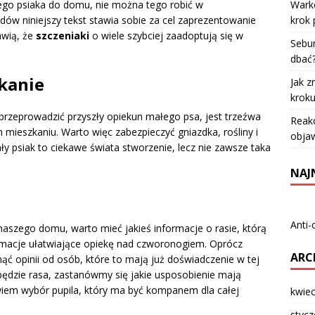
Warko
ałego psiaka do domu, nie można tego robić w
krok 
ów niniejszy tekst stawia sobie za cel zaprezentowanie
awią, że
szczeniaki
o wiele szybciej zaadoptują się w
Sebum
dbać
kanie
Jak z
krok
 przeprowadzić przyszły opiekun małego psa, jest trzeźwa
Reakc
ieszkaniu. Warto więc zabezpieczyć gniazdka, rośliny i
objaw
y psiak to ciekawe świata stworzenie, lecz nie zawsze taka
NAJ
Anti-
naszego domu, warto mieć jakieś informacje o rasie, którą
rmacje ułatwiające opiekę nad czworonogiem. Oprócz
ARC
ąć opinii od osób, które to mają już doświadczenie w tej
 będzie rasa, zastanówmy się jakie usposobienie mają
wiem wybór pupila, który ma być kompanem dla całej
kwie
styc