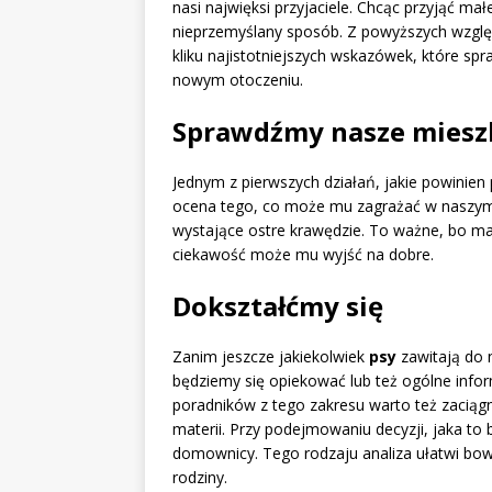
nasi najwięksi przyjaciele. Chcąc przyjąć m
nieprzemyślany sposób. Z powyższych względ
kliku najistotniejszych wskazówek, które spr
nowym otoczeniu.
Sprawdźmy nasze miesz
Jednym z pierwszych działań, jakie powinien
ocena tego, co może mu zagrażać w naszym m
wystające ostre krawędzie. To ważne, bo mał
ciekawość może mu wyjść na dobre.
Dokształćmy się
Zanim jeszcze jakiekolwiek
psy
zawitają do 
będziemy się opiekować lub też ogólne info
poradników z tego zakresu warto też zaciągn
materii. Przy podejmowaniu decyzji, jaka to
domownicy. Tego rodzaju analiza ułatwi bo
rodziny.