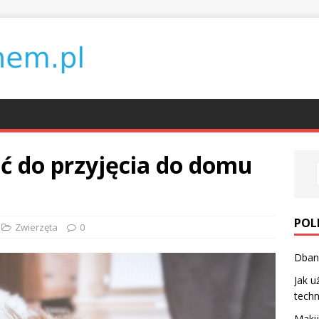
ć do przyjęcia do domu
POL
Zwierzęta
0
Dbani
Jak u
techn
Makij