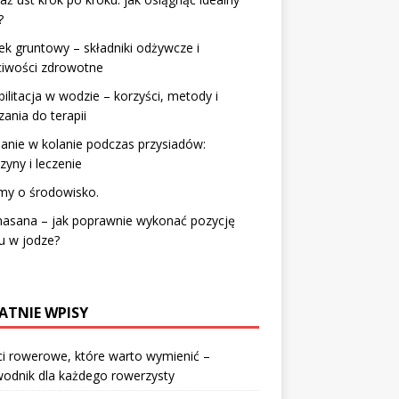
?
k gruntowy – składniki odżywcze i
ciwości zdrowotne
ilitacja w wodzie – korzyści, metody i
ania do terapii
lanie w kolanie podczas przysiadów:
zyny i leczenie
my o środowisko.
asana – jak poprawnie wykonać pozycję
u w jodze?
ATNIE WPISY
i rowerowe, które warto wymienić –
odnik dla każdego rowerzysty