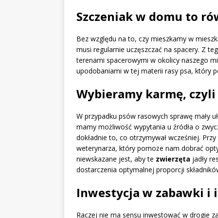
Szczeniak w domu to ró
Bez względu na to, czy mieszkamy w mieszk
musi regularnie uczęszczać na spacery. Z te
terenami spacerowymi w okolicy naszego mi
upodobaniami w tej materii rasy psa, który po
Wybieramy karmę, czyl
W przypadku psów rasowych sprawę mały uła
mamy możliwość wypytania u źródła o zwycz
dokładnie to, co otrzymywał wcześniej. Przy
weterynarza, który pomoże nam dobrać opt
niewskazane jest, aby te
zwierzęta
jadły re
dostarczenia optymalnej proporcji składnik
Inwestycja w zabawki i 
Raczej nie ma sensu inwestować w drogie 