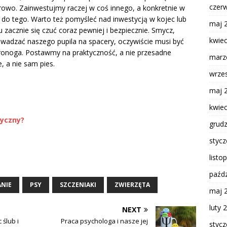
czer
owo. Zainwestujmy raczej w coś innego, a konkretnie w
lko do tego. Warto też pomyśleć nad inwestycją w kojec lub
maj 
u zacznie się czuć coraz pewniej i bezpiecznie. Smycz,
kwie
owadzać naszego pupila na spacery, oczywiście musi być
onoga. Postawmy na praktyczność, a nie przesadne
marz
, a nie sam pies.
wrze
maj 
kwie
tyczny?
grud
styc
listo
paźdz
ANIE
PSY
SZCZENIAKI
ZWIERZĘTA
maj 
luty 
NEXT
 ślub i
Praca psychologa i nasze jej
styc