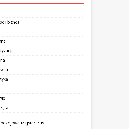
se i biznes
aria
ryzacja
ina
ywka
tyka
a
wie
rzęta
 pokojowe Majster Plus