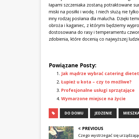
łapami szczeniaka zostaną potraktowane sur
miski na posiłki i wodę. I niech służą nie ty
inny rodzaj posłania dla malucha. Dzięki tem
obroża i kaganiec, z którymi będziemy wypr
dostosowana do rasy i temperamentu czwor
zdobienia, które docenią co najwyższej ludzie
Powiązane Posty:
Jak mądrze wybrać catering diete
Łupież u kota – czy to możliwe?
Profesjonalne usługi sprzątające
Wymarzone miejsce na życie
DO DOMU
JEDZENIE
MIESZK
PREVIOUS
Czego wystrzegać się urządzając