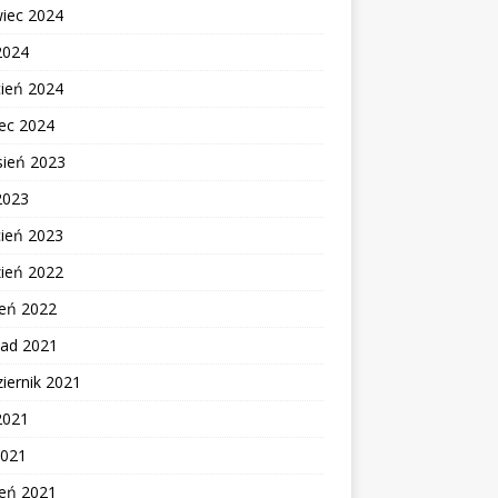
wiec 2024
2024
cień 2024
ec 2024
sień 2023
2023
cień 2023
zień 2022
zeń 2022
pad 2021
iernik 2021
2021
2021
zeń 2021