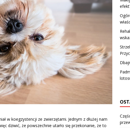
efekt
Ogóre
właś
Rehab
wskaz
Strze
Przyc
Dbaj
Padm
lotos
OST
Częśc
iał w koegzystencji ze zwierzętami. Jednym z dłużej nam
przew
ięc dziwić, że powszechnie utarło się przekonanie, że to