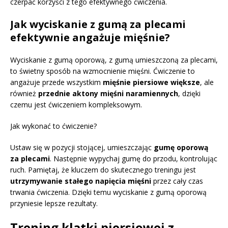
czerpać korzyści z tego efektywnego ćwiczenia.
Jak wyciskanie z gumą za plecami
efektywnie angażuje mięśnie?
Wyciskanie z gumą oporową, z gumą umieszczoną za plecami,
to świetny sposób na wzmocnienie mięśni. Ćwiczenie to
angażuje przede wszystkim
mięśnie piersiowe większe
, ale
również
przednie aktony mięśni naramiennych
, dzięki
czemu jest ćwiczeniem kompleksowym.
Jak wykonać to ćwiczenie?
Ustaw się w pozycji stojącej, umieszczając
gumę oporową
za plecami
. Następnie wypychaj gumę do przodu, kontrolując
ruch. Pamiętaj, że kluczem do skutecznego treningu jest
utrzymywanie stałego napięcia mięśni
przez cały czas
trwania ćwiczenia. Dzięki temu wyciskanie z gumą oporową
przyniesie lepsze rezultaty.
Trening klatki piersiowej z