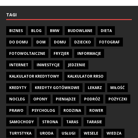
TAGI
BIZNES
BLOG
BMW
BUDOWLANE
DIETA
DO DOMU
DOM
DOMU
DZIECKO
FOTOGRAF
FOTOWOLTAICZNE
FRYZJER
INFORMACJE
INTERNET
INWESTYCJE
JEDZENIE
KALKULATOR KREDYTOWY
KALKULATOR RRSO
KREDYTY
KREDYTY GOTÓWKOWE
LEKARZ
MIŁOŚĆ
NOCLEG
OPONY
PIENIĄDZE
PODRÓŻ
POŻYCZKI
PRAWO
PSYCHOLOG
RODZINA
ROWER
SAMOCHODY
STRONA
TARAS
TARASIE
TURYSTYKA
URODA
USŁUGI
WESELE
WIEDZA