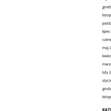
grud
listo
paźdz
lipie
czer
maj 
kwie
marz
luty 
styc
grud
listo
KAT