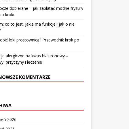
cze dobierane – jak zaplatać modne fryzury
po kroku
: co to jest, jakie ma funkcje i jak o nie
?
robić loki prostownicą? Przewodnik krok po
u
je alergiczne na kwas hialuronowy –
y, przyczyny i leczenie
NOWSZE KOMENTARZE
HIWA
cień 2026
zeń 2026