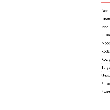
Dom
Finan
Inne
Kulin
Moto
Rodz
Rozr
Turys
Urod
Zdro
Zwie