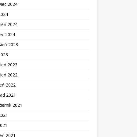
wiec 2024
2024
cień 2024
ec 2024
sień 2023
2023
cień 2023
zień 2022
zeń 2022
pad 2021
iernik 2021
2021
2021
zeń 2021