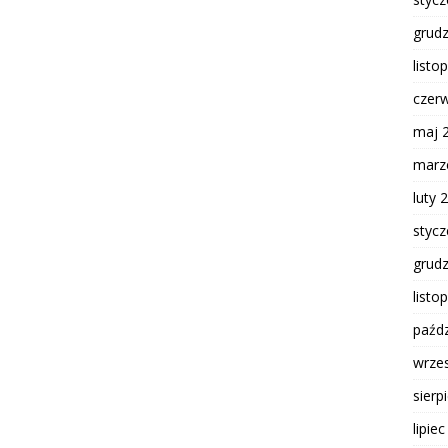
grud
listo
czer
maj 
marz
luty 
styc
grud
listo
paźdz
wrze
sierp
lipie