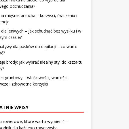
wego odchudzania?
na mięśnie brzucha – korzyści, ćwiczenia i
encje
 dla leniwych – jak schudnąć bez wysiłku i w
zym czasie?
natywy dla pasków do depilacji – co warto
ać?
je brody: jak wybrać idealny styl do kształtu
y?
k gruntowy – właściwości, wartości
cze i zdrowotne korzyści
ATNIE WPISY
i rowerowe, które warto wymienić –
odnik dla każdego rowerzysty