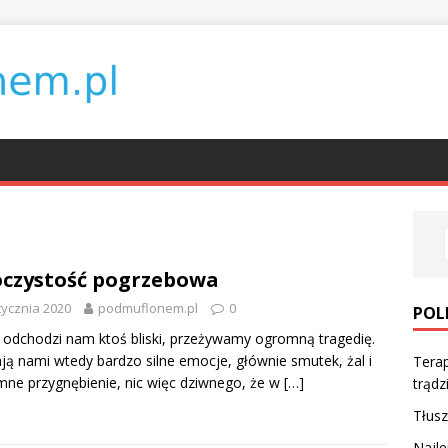
czystość pogrzebowa
tycznia 2020
podmuflonem.pl
0
POL
 odchodzi nam ktoś bliski, przeżywamy ogromną tragedię.
ją nami wtedy bardzo silne emocje, głównie smutek, żal i
Terap
ne przygnębienie, nic więc dziwnego, że w
[…]
trądz
Tłusz
Najle