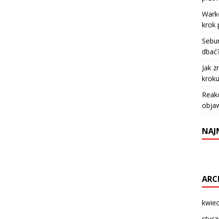
Warko
krok 
Sebum
dbać
Jak z
krok
Reakc
objaw
NAJ
ARC
kwie
styc