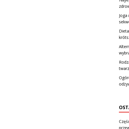
zdro
Joga 
sekw
Dieta
króts
Alter
wybr
Rodza
twarz
Ogóre
odżyw
OST
Częśc
przew