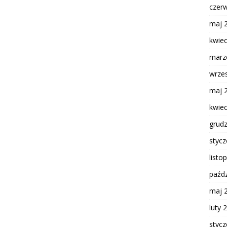
czer
maj 
kwie
marz
wrze
maj 
kwie
grud
styc
listo
paźdz
maj 
luty 
styc