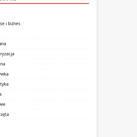
se i biznes
aria
ryzacja
ina
ywka
tyka
a
wie
rzęta