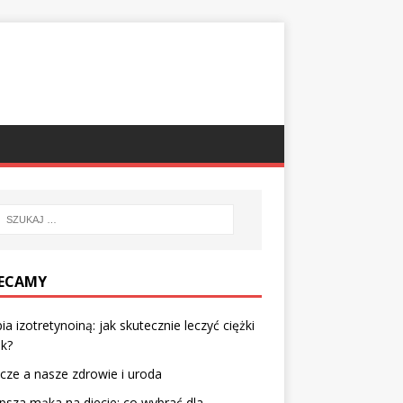
ECAMY
ia izotretynoiną: jak skutecznie leczyć ciężki
ik?
cze a nasze zdrowie i uroda
psza mąka na diecie: co wybrać dla