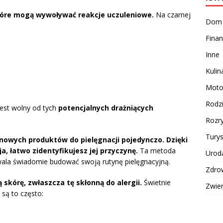
tóre mogą wywoływać reakcje uczuleniowe.
Na czarnej
Dom
Finan
Inne
Kulin
Moto
Rodz
jest wolny od tych
potencjalnych drażniących
Rozr
Turys
owych produktów do pielęgnacji pojedynczo.
Dzięki
ja, łatwo zidentyfikujesz jej przyczynę.
Ta metoda
Urod
wala świadomie budować swoją rutynę pielęgnacyjną.
Zdro
 skórę, zwłaszcza tę skłonną do alergii.
Świetnie
Zwie
a są to często: