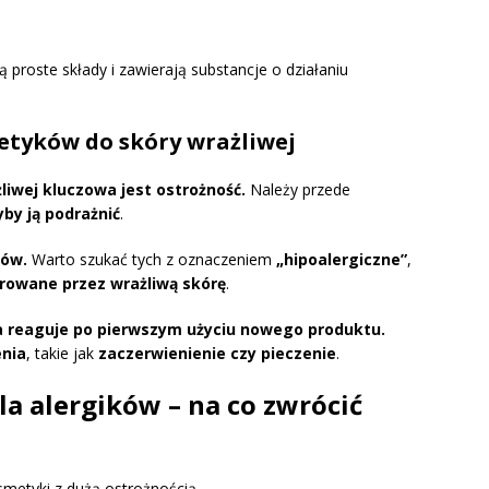
proste składy i zawierają substancje o działaniu
etyków do skóry wrażliwej
iwej kluczowa jest ostrożność.
Należy przede
by ją podrażnić
.
tów.
Warto szukać tych z oznaczeniem
„hipoalergiczne”
,
lerowane przez wrażliwą skórę
.
ra reaguje po pierwszym użyciu nowego produktu.
enia
, takie jak
zaczerwienienie czy pieczenie
.
la alergików – na co zwrócić
smetyki z dużą ostrożnością.