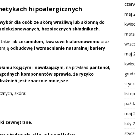
czer
metykach hipoalergicznych
maj 
wybór dla osób ze skórą wrażliwą lub skłonną do
kwie
wyselekcjonowanych, bezpiecznych składnikach.
marz
 takie jak
ceramidom
,
kwasowi hialuronowemu
oraz
wrze
ierają
odbudowę i wzmacnianie naturalnej bariery
maj 
kwie
ałaniu kojącym
i
nawilżającym
, na przykład
pantenol
,
grud
łagodnych komponentów sprawia, że ryzyko
drażnień jest znacznie mniejsze.
styc
znych, skóra:
listo
paźdz
maj 
iki zewnętrzne
.
luty 
styc