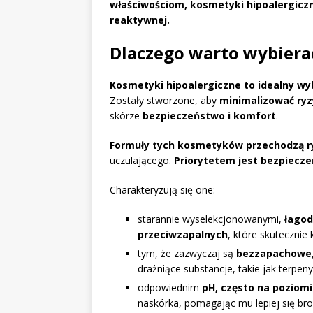
właściwościom, kosmetyki hipoalergiczn
reaktywnej.
Dlaczego warto wybiera
Kosmetyki hipoalergiczne to idealny wybó
Zostały stworzone, aby
minimalizować ryz
skórze
bezpieczeństwo i komfort
.
Formuły tych kosmetyków przechodzą r
uczulającego.
Priorytetem jest bezpiecz
Charakteryzują się one:
starannie wyselekcjonowanymi,
łagod
przeciwzapalnych
, które skutecznie 
tym, że zazwyczaj są
bezzapachowe
drażniące substancje, takie jak terpeny
odpowiednim
pH, często na poziomi
naskórka, pomagając mu lepiej się bro