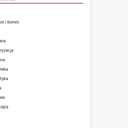
se i biznes
aria
ryzacja
ina
ywka
tyka
a
wie
rzęta