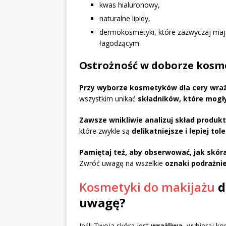
kwas hialuronowy,
naturalne lipidy,
dermokosmetyki, które zazwyczaj mają 
łagodzącym.
Ostrożność w doborze kosm
Przy wyborze kosmetyków dla cery wrażl
wszystkim unikać
składników, które mogły
Zawsze wnikliwie analizuj skład produk
które zwykle są
delikatniejsze i lepiej to
Pamiętaj też, aby obserwować, jak skó
Zwróć uwagę na wszelkie
oznaki podrażni
Kosmetyki do makijażu
d
uwagę?
Jeśli Twoja skóra jest
wrażliwa
, wybieraj ko