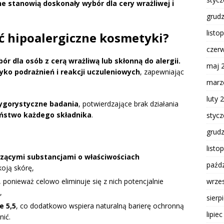
e stanowią doskonały wybór dla cery wrażliwej i
grud
listo
ć hipoalergiczne kosmetyki?
czer
r dla osób z cerą wrażliwą lub skłonną do alergii.
maj 
yko podrażnień i reakcji uczuleniowych
, zapewniając
marz
luty 
ygorystyczne badania
, potwierdzające brak działania
eństwo każdego składnika
.
styc
grud
listo
zącymi substancjami o właściwościach
paźdz
koją skórę,
wrze
, ponieważ celowo eliminuje się z nich potencjalnie
,
sierp
e 5,5
, co dodatkowo wspiera naturalną barierę ochronną
lipie
nić.