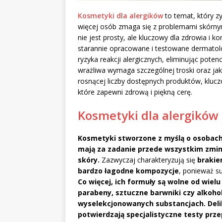
Kosmetyki dla alergików
to temat, który zy
więcej osób zmaga się z problemami skórn
nie jest prosty, ale kluczowy dla zdrowia i 
starannie opracowane i testowane dermatolo
ryzyka reakcji alergicznych, eliminując poten
wrażliwa wymaga szczególnej troski oraz jaki
rosnącej liczby dostępnych produktów, klucz
które zapewni zdrową i piękną cerę.
Kosmetyki dla alergików
Kosmetyki stworzone z myślą o osobach 
mają za zadanie przede wszystkim zmin
skóry.
Zazwyczaj charakteryzują się
brakie
bardzo łagodne kompozycje
, ponieważ s
Co więcej, ich formuły są wolne od wiel
parabeny, sztuczne barwniki czy alkohol
wyselekcjonowanych substancjach.
Del
potwierdzają specjalistyczne testy pr