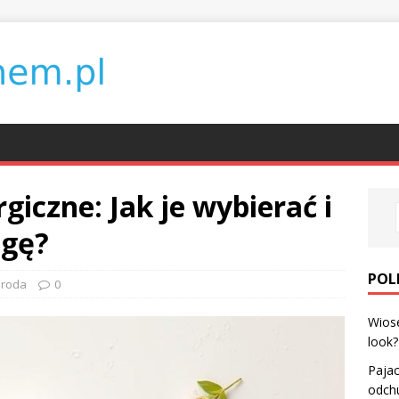
giczne: Jak je wybierać i
agę?
POL
roda
0
Wiose
look?
Pajac
odch