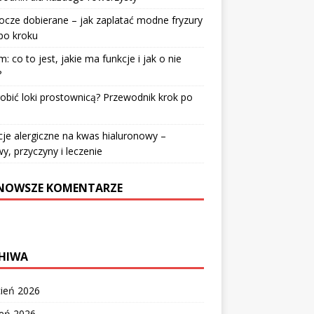
cze dobierane – jak zaplatać modne fryzury
po kroku
: co to jest, jakie ma funkcje i jak o nie
?
robić loki prostownicą? Przewodnik krok po
u
je alergiczne na kwas hialuronowy –
y, przyczyny i leczenie
NOWSZE KOMENTARZE
HIWA
cień 2026
zeń 2026