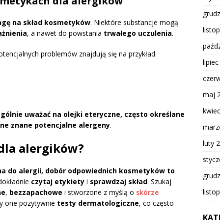
smetykach dla alergików
grud
agę na skład kosmetyków
. Niektóre substancje mogą
listo
ażnienia
, a nawet do powstania
trwałego uczulenia
.
paźdz
potencjalnych problemów znajdują się na przykład:
lipie
czer
maj 
kwie
gólnie uważać na olejki eteryczne, często określane
one znane potencjalne alergeny
.
marz
luty 
dla alergików?
styc
nna do alergii, dobór odpowiednich kosmetyków to
grud
dokładnie
czytaj etykiety
i
sprawdzaj skład
. Szukaj
listo
ne
,
bezzapachowe
i stworzone z myślą o
skórze
ły one pozytywnie
testy dermatologiczne
, co często
KAT