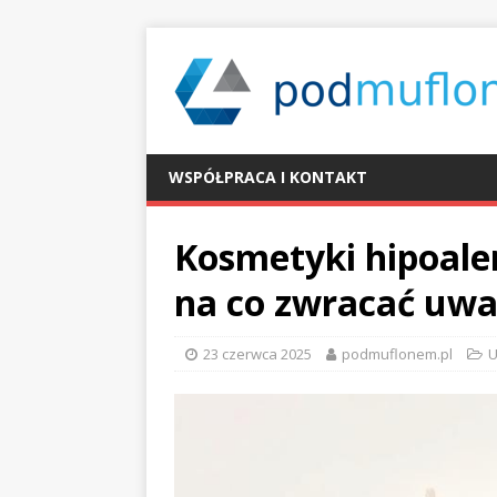
WSPÓŁPRACA I KONTAKT
Kosmetyki hipoaler
na co zwracać uw
23 czerwca 2025
podmuflonem.pl
U