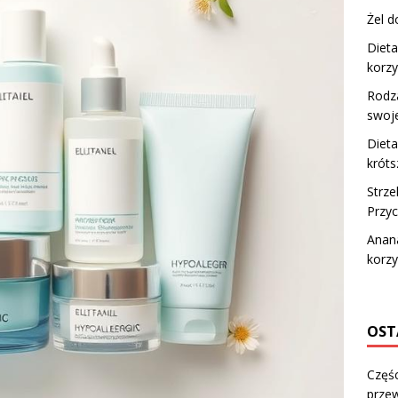
Żel d
Dieta
korzy
Rodza
swoje
Dieta
króts
Strze
Przyc
Anan
korz
OST
Częśc
przew