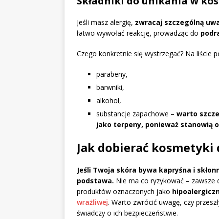
Składniki do unikania w ko
Jeśli masz alergię,
zwracaj szczególną uw
łatwo wywołać reakcję, prowadząc do
podr
Czego konkretnie się wystrzegać? Na liście 
parabeny,
barwniki,
alkohol,
substancje zapachowe –
warto szcze
jako terpeny, ponieważ stanowią 
Jak dobierać kosmetyki 
Jeśli Twoja skóra bywa kapryśna i skło
podstawa.
Nie ma co ryzykować – zawsze 
produktów oznaczonych jako
hipoalergicz
wrażliwej
. Warto zwrócić uwagę, czy przesz
świadczy o ich bezpieczeństwie.