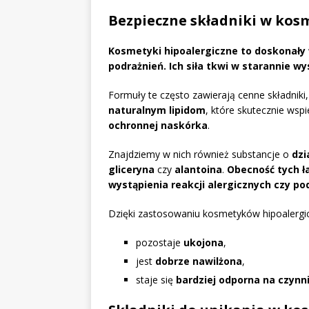
Bezpieczne składniki w kos
Kosmetyki hipoalergiczne to doskonały 
podrażnień.
Ich siła tkwi w starannie 
Formuły te często zawierają cenne składniki,
naturalnym lipidom
, które skutecznie wsp
ochronnej naskórka
.
Znajdziemy w nich również substancje o
dzi
gliceryna
czy
alantoina
.
Obecność tych 
wystąpienia reakcji alergicznych czy po
Dzięki zastosowaniu kosmetyków hipoalergic
pozostaje
ukojona
,
jest
dobrze nawilżona
,
staje się
bardziej odporna na czynn