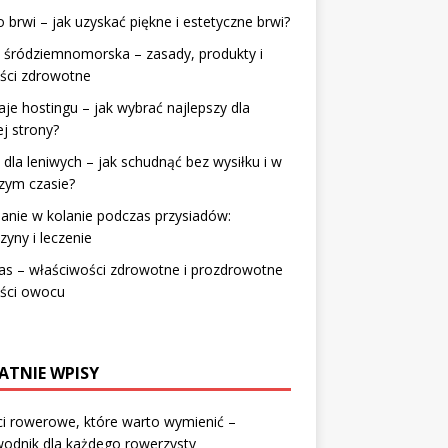
o brwi – jak uzyskać piękne i estetyczne brwi?
 śródziemnomorska – zasady, produkty i
ści zdrowotne
je hostingu – jak wybrać najlepszy dla
j strony?
 dla leniwych – jak schudnąć bez wysiłku i w
zym czasie?
lanie w kolanie podczas przysiadów:
zyny i leczenie
as – właściwości zdrowotne i prozdrowotne
yści owocu
ATNIE WPISY
i rowerowe, które warto wymienić –
odnik dla każdego rowerzysty