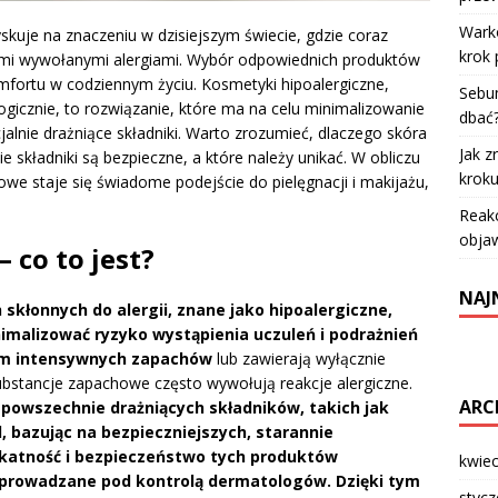
Warko
skuje na znaczeniu w dzisiejszym świecie, gdzie coraz
krok 
ymi wywołanymi alergiami. Wybór odpowiednich produktów
komfortu w codziennym życiu. Kosmetyki hipoalergiczne,
Sebum
gicznie, to rozwiązanie, które ma na celu minimalizowanie
dbać
cjalnie drażniące składniki. Warto zrozumieć, dlaczego skóra
Jak z
e składniki są bezpieczne, a które należy unikać. W obliczu
krok
owe staje się świadome podejście do pielęgnacji i makijażu,
Reakc
objaw
– co to jest?
NAJ
skłonnych do alergii, znane jako hipoalergiczne,
imalizować ryzyko wystąpienia uczuleń i podrażnień
m intensywnych zapachów
lub zawierają wyłącznie
ubstancje zapachowe często wywołują reakcje alergiczne.
ARC
u powszechnie drażniących składników, takich jak
, bazując na bezpieczniejszych, starannie
ikatność i bezpieczeństwo tych produktów
kwie
zeprowadzane pod kontrolą dermatologów.
Dzięki tym
styc