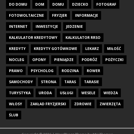
DO DOMU
DOM
DOMU
DZIECKO
FOTOGRAF
FOTOWOLTAICZNE
FRYZJER
INFORMACJE
INTERNET
INWESTYCJE
JEDZENIE
KALKULATOR KREDYTOWY
KALKULATOR RRSO
KREDYTY
KREDYTY GOTÓWKOWE
LEKARZ
MIŁOŚĆ
NOCLEG
OPONY
PIENIĄDZE
PODRÓŻ
POŻYCZKI
PRAWO
PSYCHOLOG
RODZINA
ROWER
SAMOCHODY
STRONA
TARAS
TARASIE
TURYSTYKA
URODA
USŁUGI
WESELE
WIEDZA
WŁOSY
ZAKŁAD FRYZJERSKI
ZDROWIE
ZWIERZĘTA
ŚLUB