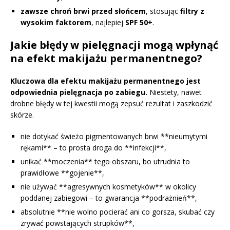
zawsze chroń brwi przed słońcem
, stosując
filtry z
wysokim faktorem
, najlepiej
SPF 50+
.
Jakie błędy w pielęgnacji mogą wpłynąć
na efekt makijażu permanentnego?
Kluczowa dla efektu makijażu permanentnego jest
odpowiednia pielęgnacja po zabiegu.
Niestety, nawet
drobne błędy w tej kwestii mogą zepsuć rezultat i zaszkodzić
skórze.
nie dotykać świeżo pigmentowanych brwi **nieumytymi
rękami** – to prosta droga do **infekcji**,
unikać **moczenia** tego obszaru, bo utrudnia to
prawidłowe **gojenie**,
nie używać **agresywnych kosmetyków** w okolicy
poddanej zabiegowi – to gwarancja **podrażnień**,
absolutnie **nie wolno pocierać ani co gorsza, skubać czy
zrywać powstających strupków**,